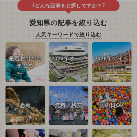
どんな記事をお探しですか？
愛知県の記事を絞り込む
人気キーワードで絞り込む
厳選お出かけ
2026年オープ
2026年のイベ
まとめ
ン
ント
恐竜
無料・格安
雨の日OK