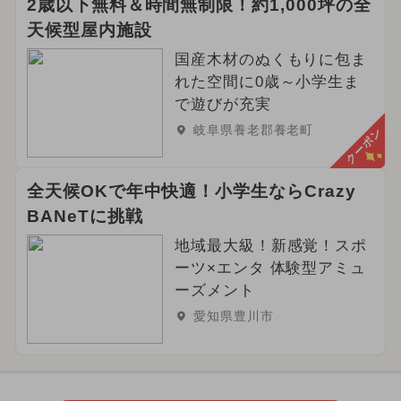
2歳以下無料＆時間無制限！約1,000坪の全
天候型屋内施設
国産木材のぬくもりに包ま
れた空間に0歳～小学生ま
で遊びが充実
岐阜県養老郡養老町
クーポン
全天候OKで年中快適！小学生ならCrazy
BANeTに挑戦
地域最大級！新感覚！スポ
ーツ×エンタ 体験型アミュ
ーズメント
愛知県豊川市