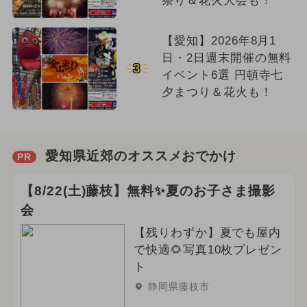
祭り＆花火大会も！
【愛知】2026年8月1
日・2日週末開催の無料
3
イベント6選 円頓寺七
夕まつり＆花火も！
愛知県近郊のオススメおでかけ
PR
【8/22(土)藤枝】無料✨夏のお子さま撮影
会
【残りわずか】夏でも屋内
で快適🌻写真10枚プレゼン
ト
静岡県藤枝市