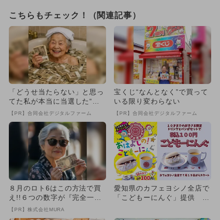
こちらもチェック！（関連記事）
「どうせ当たらない」と思っ
宝くじ“なんとなく”で買って
てた私が本当に当選した“買
いる限り変わらない
い方”がこれ
【PR】合同会社デジタルファーム
【PR】合同会社デジタルファーム
８月のロト6はこの方法で買
愛知県のカフェヨシノ全店で
え!!６つの数字が『完全一
「こどもーにんぐ」提供 ド
致』する方法
リンクとパンがセットで10
【PR】株式会社MURA
0...