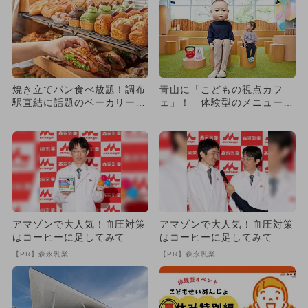
焼き立てパン食べ放題！調布
青山に「こどもの視点カフ
駅直結に話題のベーカリーレ
ェ」！ 体験型のメニュー＆
ストランOPEN 子供コー
展示が多数
ナ...
アマゾンで大人気！血圧対策
アマゾンで大人気！血圧対策
はコーヒーに足してみて
はコーヒーに足してみて
【PR】森永乳業
【PR】森永乳業