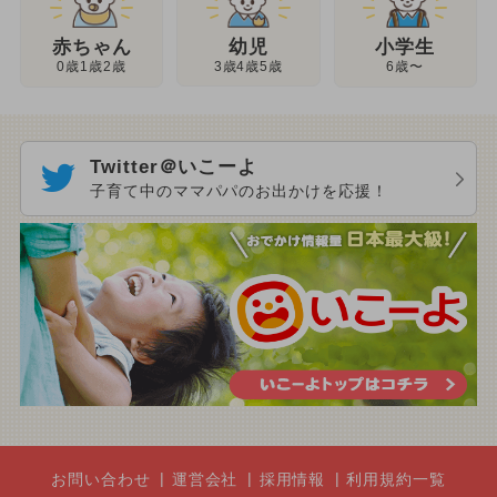
幼児
赤ちゃん
小学生
3歳4歳5歳
0歳1歳2歳
6歳〜
Twitter＠いこーよ
子育て中のママパパのお出かけを応援！
お問い合わせ
運営会社
採用情報
利用規約一覧