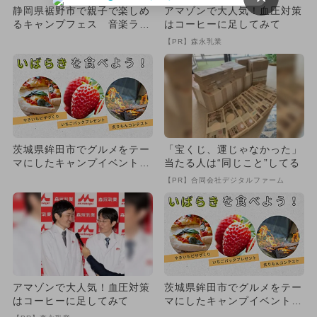
静岡県裾野市で親子で楽しめ
アマゾンで大人気！血圧対策
るキャンプフェス 音楽ライ
はコーヒーに足してみて
ブ、ハロウィン仮装、運動会
【PR】森永乳業
も
茨城県鉾田市でグルメをテー
「宝くじ、運じゃなかった」
マにしたキャンプイベントが
当たる人は“同じこと”してる
開催！
【PR】合同会社デジタルファーム
アマゾンで大人気！血圧対策
茨城県鉾田市でグルメをテー
はコーヒーに足してみて
マにしたキャンプイベントが
開催！