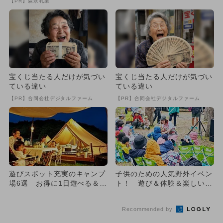
【PR】森永乳業
宝くじ当たる人だけが気づい
宝くじ当たる人だけが気づい
ている違い
ている違い
【PR】合同会社デジタルファーム
【PR】合同会社デジタルファーム
遊びスポット充実のキャンプ
子供のための人気野外イベン
場6選 お得に1日遊べる＆初
ト！ 遊び＆体験＆楽しい教
心者向け
室も多数
Recommended by