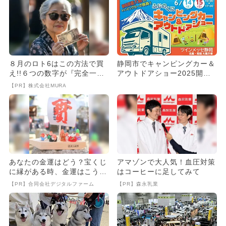
８月のロト6はこの方法で買
静岡市でキャンピングカー＆
え!!６つの数字が『完全一
アウトドアショー2025開
致』する方法
催！ ステージイベント＆グ
【PR】株式会社MURA
ル...
あなたの金運はどう？宝くじ
アマゾンで大人気！血圧対策
に縁がある時、金運はこう変
はコーヒーに足してみて
わる
【PR】合同会社デジタルファーム
【PR】森永乳業