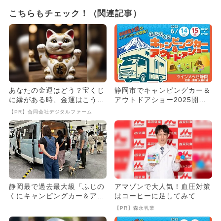
こちらもチェック！（関連記事）
あなたの金運はどう？宝くじ
静岡市でキャンピングカー＆
に縁がある時、金運はこう変
アウトドアショー2025開
わる
催！ ステージイベント＆グ
【PR】合同会社デジタルファーム
ル...
静岡最で過去最大級「ふじの
アマゾンで大人気！血圧対策
くにキャンピングカー＆アウ
はコーヒーに足してみて
トドアショー2024」開催
【PR】森永乳業
決...