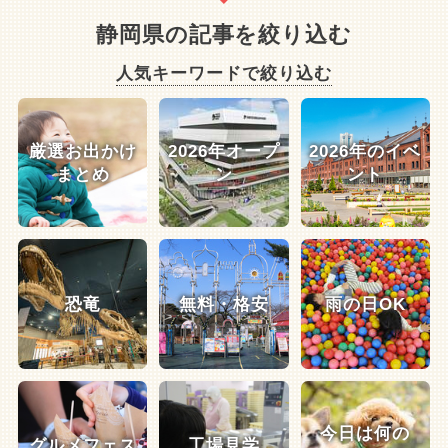
静岡県の記事を絞り込む
人気キーワードで絞り込む
厳選お出かけ
2026年オープ
2026年のイベ
まとめ
ン
ント
恐竜
無料・格安
雨の日OK
今日は何の
グルメフェス
工場見学