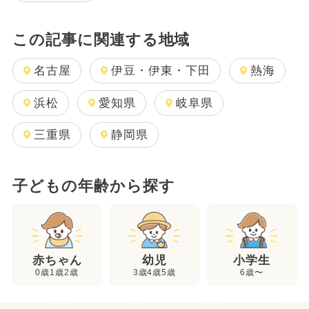
この記事に関連する地域
名古屋
伊豆・伊東・下田
熱海
浜松
愛知県
岐阜県
三重県
静岡県
子どもの年齢から探す
幼児
赤ちゃん
小学生
3歳4歳5歳
0歳1歳2歳
6歳〜