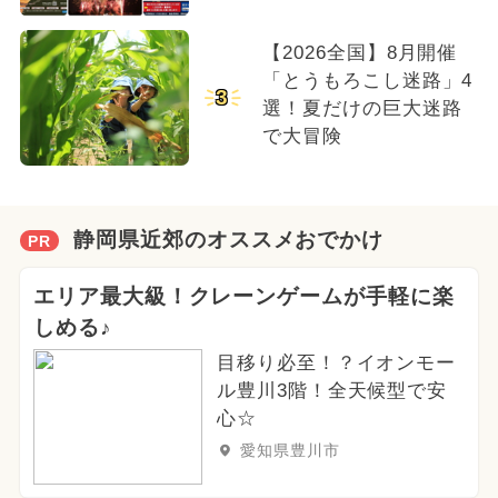
【2026全国】8月開催
「とうもろこし迷路」4
3
選！夏だけの巨大迷路
で大冒険
静岡県近郊のオススメおでかけ
PR
エリア最大級！クレーンゲームが手軽に楽
しめる♪
目移り必至！？イオンモー
ル豊川3階！全天候型で安
心☆
愛知県豊川市