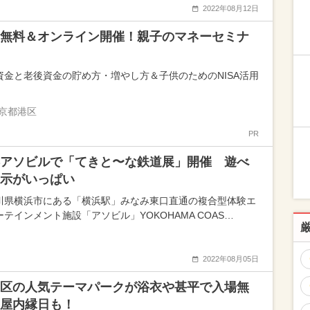
2022年08月12日
無料＆オンライン開催！親子のマネーセミナ
資金と老後資金の貯め方・増やし方＆子供のためのNISA活用
京都港区
PR
アソビルで「てきと〜な鉄道展」開催 遊べ
示がいっぱい
川県横浜市にある「横浜駅」みなみ東口直通の複合型体験エ
ーテインメント施設「アソビル」YOKOHAMA COAS…
2022年08月05日
区の人気テーマパークが浴衣や甚平で入場無
屋内縁日も！