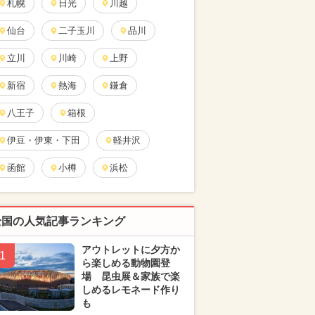
札幌
日光
川越
仙台
二子玉川
品川
立川
川崎
上野
新宿
熱海
鎌倉
八王子
箱根
伊豆・伊東・下田
軽井沢
函館
小樽
浜松
全国の人気記事ランキング
アウトレットに夕方か
1
ら楽しめる動物園登
場 昆虫展＆家族で楽
しめるレモネード作り
も