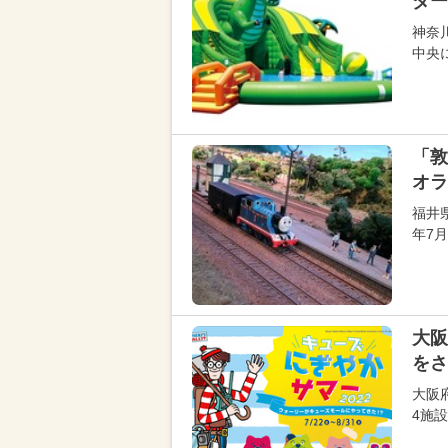
ダー
神奈
中央
「敦
オラ
福井
年7
大阪
をさ
大阪
4施設