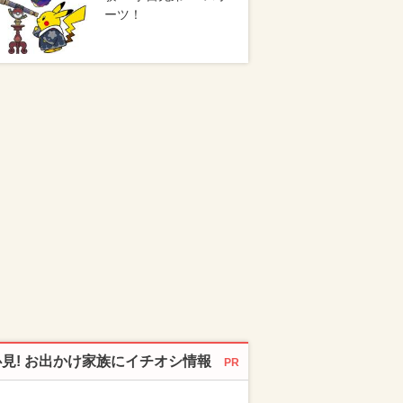
ーツ！
必見! お出かけ家族にイチオシ情報
PR