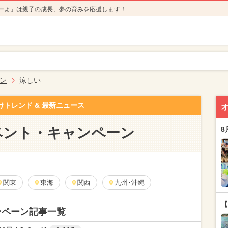
ーよ」は親子の成長、夢の育みを応援します！
ン
涼しい
けトレンド & 最新ニュース
ベント・キャンペーン
8
関東
東海
関西
九州･沖縄
【
ンペーン記事一覧