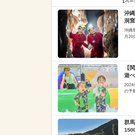
1ペー
沖縄
洞窟
沖縄
月2
【関
遊
20
の予
群馬
15