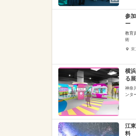
参加
ー
教育
術
東
横浜
る展
神奈
ンタ
江東
料 