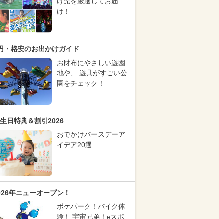
け先を厳選してお届
け！
円・格安のお出かけガイド
お財布にやさしい遊園
地や、 遊具がすごい公
園をチェック！
生日特典＆割引2026
おでかけバースデーア
イデア20選
026年ニューオープン！
ポケパーク！バイク体
験！ 宇宙兄弟！eスポ