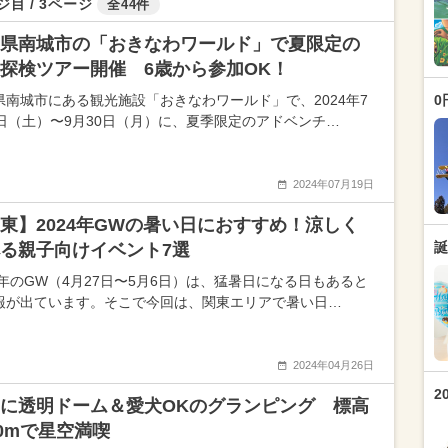
ジ目 / 3ページ
全44件
県南城市の「おきなわワールド」で夏限定の
探検ツアー開催 6歳から参加OK！
県南城市にある観光施設「おきなわワールド」で、2024年7
0
0日（土）〜9月30日（月）に、夏季限定のアドベンチ…
2024年07月19日
東】2024年GWの暑い日におすすめ！涼しく
誕
べる親子向けイベント7選
24年のGW（4月27日〜5月6日）は、猛暑日になる日もあると
報が出ています。そこで今回は、関東エリアで暑い日…
2024年04月26日
2
に透明ドーム＆愛犬OKのグランピング 標高
00mで星空満喫