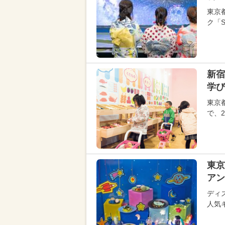
東京
ク「S
新宿
学び
東京
で、
東京
アン
ディ
人気