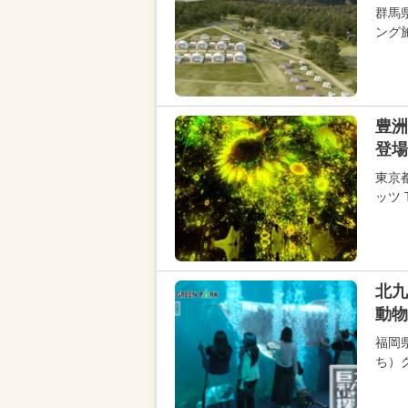
群馬
ング施
豊洲
登場
東京
ッツ 
北九
動物
福岡
ち）グ