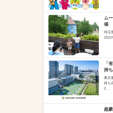
ムー
催 
埼玉
202
「有
持ち
東京
持ち
2…
超豪