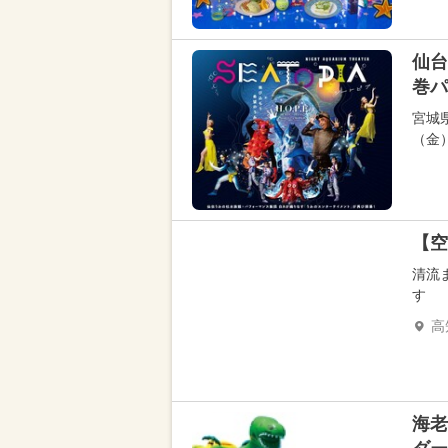
仙台
巻パ
宮城
（金
【空
清流
す
高
海老