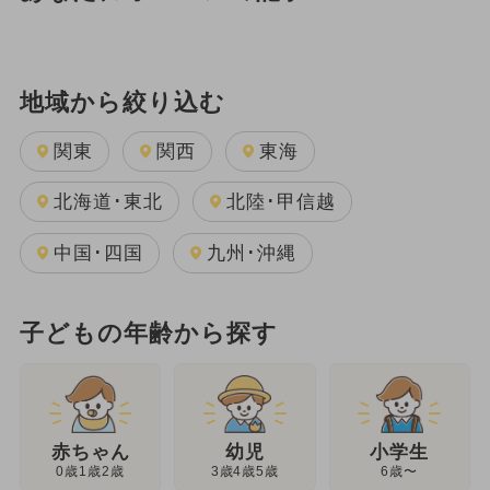
地域から絞り込む
関東
関西
東海
北海道･東北
北陸･甲信越
中国･四国
九州･沖縄
子どもの年齢から探す
幼児
赤ちゃん
小学生
3歳4歳5歳
0歳1歳2歳
6歳〜