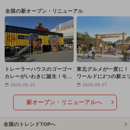
GW(ゴールデンウィーク)
全国の新オープン・リニューアル
週末イベント関東パック
2025年11月のイベント
2025年12月のイベント
2026年8月のイベント
トレーラーハウスのゴーゴー
東北グルメが一度に！
2026年1月のイベント
カレーがいわきに誕生！モバ
ワールドに2つの新エ
イルオーダーで並ばず受け取
生 弓矢や宝石探しも
2026-08-10
2026-08-07
2026年7月のイベント
り
2024年7月のイベント
新オープン・リニューアルへ
2025年8月のイベント
全国のトレンドTOPへ
2025年10月のイベント