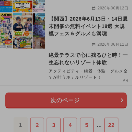
2026年06月12日
【関西】2026年6月13日・14日週
末開催の無料イベント18選 大規
模フェス＆グルメも満喫
2026年06月11日
絶景テラスで心に残るひと時！一
生忘れないリゾート体験
アクティビティ・絶景・体験・グルメ全
てが叶うホテルリゾート！
PR
次のページ
1
2
3
4
5
…
22