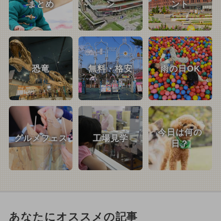
まとめ
ン
ント
恐竜
無料・格安
雨の日OK
今日は何の
グルメフェス
工場見学
日？
あなたにオススメの記事