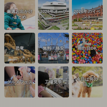
厳選お出かけ
2026年オープ
2026年のイベ
まとめ
ン
ント
恐竜
無料・格安
雨の日OK
今日は何の
グルメフェス
工場見学
日？