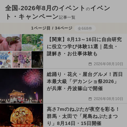
全国
2026年8月のイベント
イベン
×
の
ト・キャンペーン
記事一覧
1ページ目 / 34ページ
全668件
【関東】8月13～16日に自由研究
に役立つ学び体験11選｜昆虫・
謎解き・お仕事体験も
2026年08月10日
総踊り・花火・屋台グルメ！西日
本最大級「デカンショ祭2026」
が兵庫・丹波篠山で開催
2026年08月10日
高さ7mのねぷたが夜空を彩る！
群馬・太田で「尾島ねぷたまつ
り」8月14日・15日開催