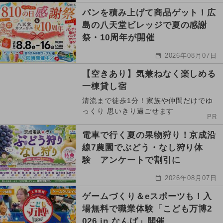
パンを積み上げて商品ゲット！広
島の八天堂ビレッジで夏の感謝
祭・10周年が開催
2026年08月07日
【空きあり】気兼ねなく楽しめる
一棟貸し宿
清流まで徒歩1分！家族や仲間だけでゆ
っくり 思いきり過ごせます
PR
電車で行く夏の果物狩り！京成沿
線7農園でぶどう・なし狩り体
験 アンケートで割引に
2026年08月07日
ゲームづくり＆eスポーツも！入
場無料で職業体験「こども万博2
026 in なんば」開催