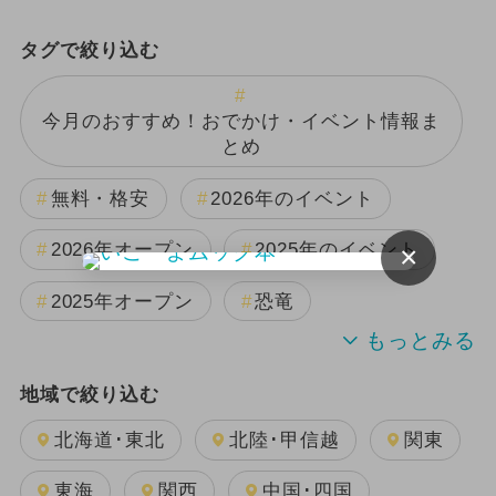
タグで絞り込む
今月のおすすめ！おでかけ・イベント情報ま
とめ
無料・格安
2026年のイベント
2026年オープン
2025年のイベント
×
2025年オープン
恐竜
2024年のイベント
夏休み
地域で絞り込む
日帰り
キャラクター
雨の日OK
北海道･東北
北陸･甲信越
関東
GW(ゴールデンウィーク)
東海
関西
中国･四国