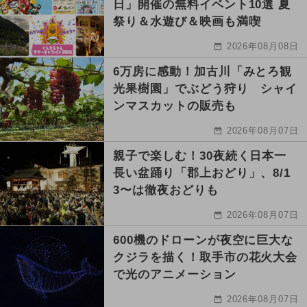
日」開催の無料イベント10選 夏
祭り＆水遊び＆映画も満喫
2026年08月08日
6万房に感動！加古川「みとろ観
光果樹園」でぶどう狩り シャイ
ンマスカットの販売も
2026年08月07日
親子で楽しむ！30夜続く日本一
長い盆踊り「郡上おどり」、8/1
3〜は徹夜おどりも
2026年08月07日
600機のドローンが夜空に巨大な
クジラを描く！取手市の花火大会
で光のアニメーション
2026年08月07日