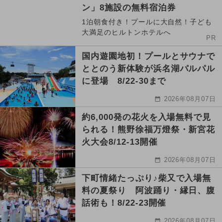
ン」8施設の無料宿泊券
1泊朝食付き！プールに大自然！子ども
大満足のヒルトンホテルへ
PR
国内遊園地初！プールとサウナで
ととのう新体験が浜名湖パルパル
に登場 8/22-30まで
2026年08月07日
約6,000発の花火を入場無料で見
られる！熊野徐福万燈祭・新宮花
火大会8/12-13開催
2026年08月07日
下町情緒たっぷり♪柴又で入場無
料の夏祭り 阿波踊り・縁日、腹
話術も！8/22-23開催
2026年08月07日