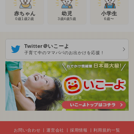
幼児
赤ちゃん
小学生
3歳4歳5歳
0歳1歳2歳
6歳〜
Twitter＠いこーよ
子育て中のママパパのお出かけを応援！
お問い合わせ
運営会社
採用情報
利用規約一覧