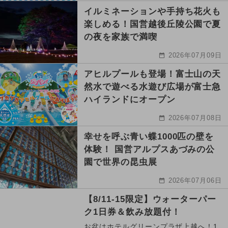
イルミネーションや手持ち花火も
楽しめる！国営越後丘陵公園で夏
の夜を家族で満喫
2026年07月09日
アヒルプールも登場！富士山の天
然水で遊べる水遊び広場が富士急
ハイランドにオープン
2026年07月08日
幸せを呼ぶ青い蝶1000匹の壁を
体験！ 国営アルプスあづみの公
園で世界の昆虫展
2026年07月06日
【8/11-15限定】ウォーターパー
ク1日券＆飲み放題付！
お盆はホテルグリーンプラザ上越へ！1