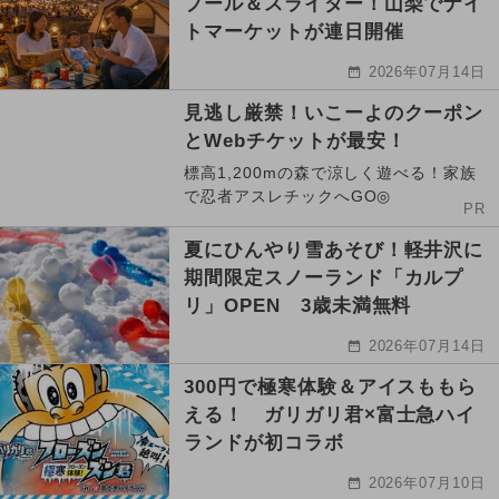
プール＆スライダー！山梨でナイ
トマーケットが連日開催
2026年07月14日
見逃し厳禁！いこーよのクーポン
とWebチケットが最安！
標高1,200mの森で涼しく遊べる！家族
で忍者アスレチックへGO◎
PR
夏にひんやり雪あそび！軽井沢に
期間限定スノーランド「カルプ
リ」OPEN 3歳未満無料
2026年07月14日
300円で極寒体験＆アイスももら
える！ ガリガリ君×富士急ハイ
ランドが初コラボ
2026年07月10日