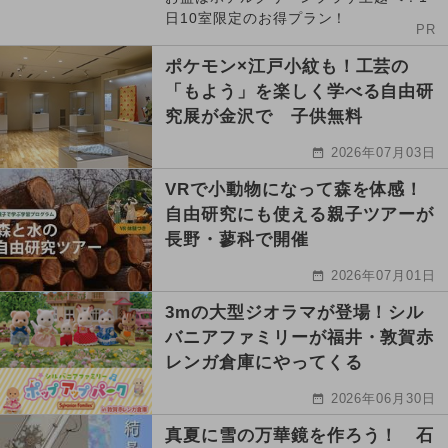
日10室限定のお得プラン！
PR
ポケモン×江戸小紋も！工芸の
「もよう」を楽しく学べる自由研
究展が金沢で 子供無料
2026年07月03日
VRで小動物になって森を体感！
自由研究にも使える親子ツアーが
長野・蓼科で開催
2026年07月01日
3mの大型ジオラマが登場！シル
バニアファミリーが福井・敦賀赤
レンガ倉庫にやってくる
2026年06月30日
真夏に雪の万華鏡を作ろう！ 石