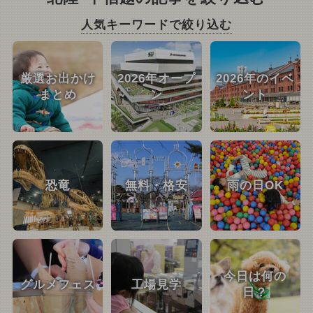
人気キーワードで絞り込む
厳選お出かけ
2026年オープ
2026年のイベ
まとめ
ン
ント
恐竜
無料・格安
雨の日OK
今日は何の
グルメフェス
工場見学
日？