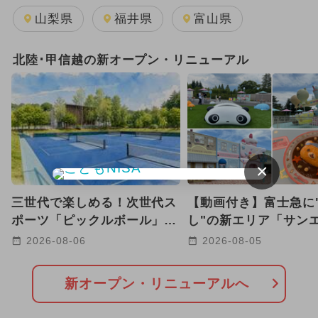
GW(ゴールデンウィーク)
山梨県
福井県
富山県
2026年7月のイベント
北陸･甲信越の新オープン・リニューアル
2024年7月のイベント
2025年7月のイベント
2025年10月のイベント
×
2026年8月のイベント
三世代で楽しめる！次世代ス
【動画付き】富士急に
2025年9月のイベント
ポーツ「ピックルボール」が
し"の新エリア「サン
八ヶ岳の高原リゾートに登場
ス パラダイス」に潜
2026-08-06
2026-08-05
2024年8月のイベント
2025年11月のイベント
アウトドア
新オープン・リニューアルへ
2025年4月のイベント