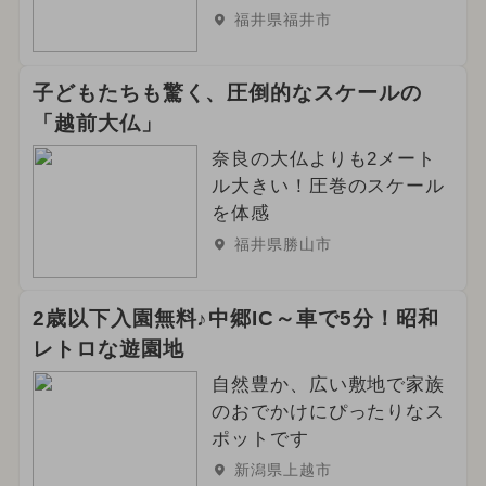
2026年5月のイベント
福井県福井市
2026年9月のイベント
子どもたちも驚く、圧倒的なスケールの
2024年6月のイベント
「越前大仏」
2024年11月のイベント
奈良の大仏よりも2メート
ル大きい！圧巻のスケール
2025年1月のイベント
を体感
福井県勝山市
2024年12月のイベント
絶景
雪遊び
冬休み
雨の日OK
2歳以下入園無料♪中郷IC～車で5分！昭和
レトロな遊園地
2024年3月のイベント
自然豊か、広い敷地で家族
2024年9月のイベント
花火
のおでかけにぴったりなス
ポットです
2025年6月のイベント
新潟県上越市