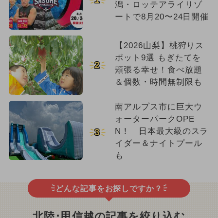
潟・ロッテアライリゾ
ートで8月20〜24日開催
【2026山梨】桃狩りス
ポット9選 もぎたてを
2
頬張る幸せ！食べ放題
＆個数・時間無制限も
南アルプス市に巨大ウ
ォーターパークOPE
N！ 日本最大級のスラ
3
イダー＆ナイトプール
も
どんな記事をお探しですか？
北陸･甲信越の記事を絞り込む