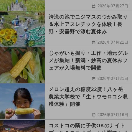
2026年07月27日
清流の池でニジマスのつかみ取り
＆水上アスレチックを体験！長
野・安曇野で涼む夏休み
2026年07月21日
じゃがいも掘り・工作・地元グル
メが集結！新潟・妙高の夏休みフ
ェアが入場無料で開催
2026年07月21日
メロン超えの糖度22度！八ヶ岳
農業大学校で「生トウモロコシ収
穫体験」開催
2026年07月16日
コストコの隣に子供OKのナイト