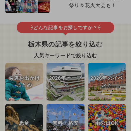
祭り＆花火大会も！
どんな記事をお探しですか？
栃木県の記事を絞り込む
人気キーワードで絞り込む
厳選お出かけ
2026年オープ
2026年のイベ
まとめ
ン
ント
恐竜
無料・格安
雨の日OK