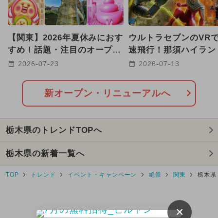
2026年2月のイベント
キャラクター
【関東】2026年夏休みにおす
ウルトラセブンのVR
日帰り
2025年3月のイベント
すめ！話題・注目のオープン
速飛行！那須ハイラン
リニューアルスポット22選
クに新アトラクション
2025年7月のイベント
2026-07-23
2026-07-13
都民の日・県民の日・市民の日
新オープン・リニューアルへ
2024年11月のイベント
栃木県のトレンドTOPへ
2025年8月のイベント
栃木県の新着一覧へ
2025年10月のイベント
TOP
トレンド
イベント・キャンペーン
絶景
関東
栃木県
2025年9月のイベント
2026年3月のイベント
花火
×