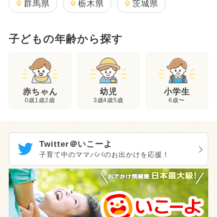
群馬県
栃木県
茨城県
子どもの年齢から探す
幼児
赤ちゃん
小学生
3歳4歳5歳
0歳1歳2歳
6歳〜
Twitter＠いこーよ
子育て中のママパパのお出かけを応援！