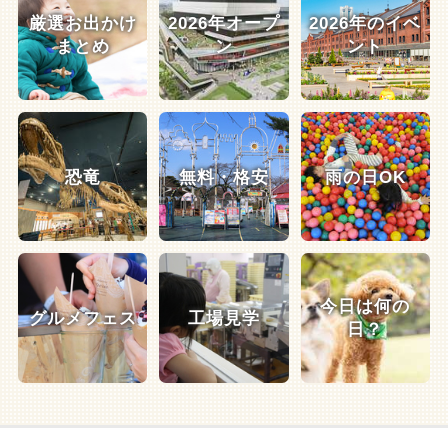
厳選お出かけ
2026年オープ
2026年のイベ
まとめ
ン
ント
恐竜
無料・格安
雨の日OK
今日は何の
グルメフェス
工場見学
日？