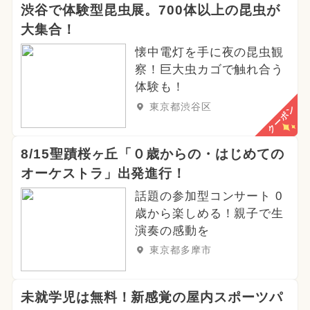
渋谷で体験型昆虫展。700体以上の昆虫が
2024年9月のイベント
グルメフェス
大集合！
懐中電灯を手に夜の昆虫観
2024年6月のイベント
春休み
察！巨大虫カゴで触れ合う
体験も！
冬休み
2025年5月のイベント
東京都渋谷区
クーポン
2025年1月のイベント
2025年4月のイベント
8/15聖蹟桜ヶ丘「０歳からの・はじめての
オーケストラ」出発進行！
夏休み（日帰り）
話題の参加型コンサート 0
歳から楽しめる！親子で生
2024年10月のイベント
アート
演奏の感動を
2025年9月のイベント
東京都多摩市
未就学児は無料！新感覚の屋内スポーツパ