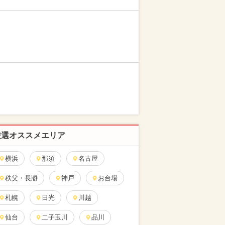
厳選オススメエリア
横浜
那須
名古屋
秩父・長瀞
神戸
お台場
札幌
日光
川越
仙台
二子玉川
品川