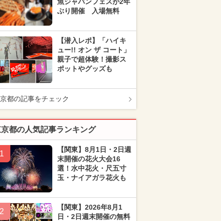
魚ジャパンフェスが2年
ぶり開催 入場無料
【潜入レポ】「ハイキ
ュー!! オン ザ コート」
親子で超体験！撮影ス
ポットやグッズも
京都の記事をチェック
東京都の人気記事ランキング
【関東】8月1日・2日週
1
末開催の花火大会16
選！水中花火・尺五寸
玉・ナイアガラ花火も
【関東】2026年8月1
2
日・2日週末開催の無料