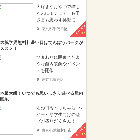
大好きなおやつで猫ち
ゃんにモテモテ！お子
さまも思わず笑顔に
クーポン
東京都千代田区
未就学児無料】暑い日はてんぼうパークが
ススメ！
ひまわりに囲まれたよ
うな館内装飾やイベン
トを開催！
東京都豊島区
本最大級！いつでも思いっきり遊べる屋内
園地
雨の日もへっちゃら♪ベ
ビー～小学生向けの遊
びが盛りだくさん！
クーポン
東京都武蔵村山市