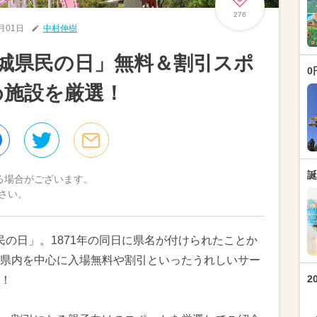
276
1月01日
中村伸樹
3「茨城県民の日」無料＆割引スポ
0
め施設を厳選！
誕
る場合がございます。
さい。
県民の日」。1871年の同日に県名が付けられたことか
県内を中心に入場無料や割引といったうれしいサー
2
ん！