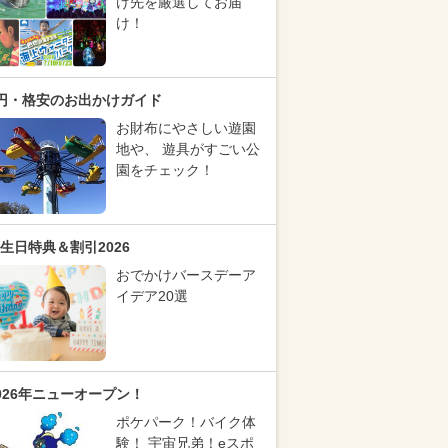
け先を厳選してお届
け！
円・格安のお出かけガイド
お財布にやさしい遊園
地や、 遊具がすごい公
園をチェック！
生日特典＆割引2026
おでかけバースデーア
イデア20選
026年ニューオープン！
ポケパーク！バイク体
験！ 宇宙兄弟！eスポ