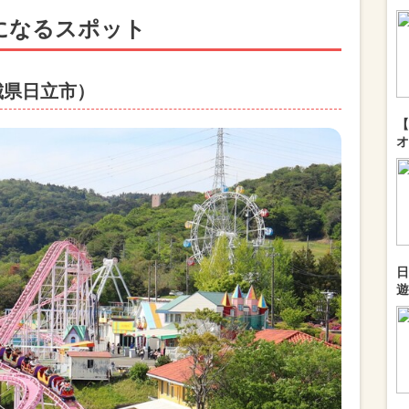
になるスポット
城県日立市）
【
オ
日
遊