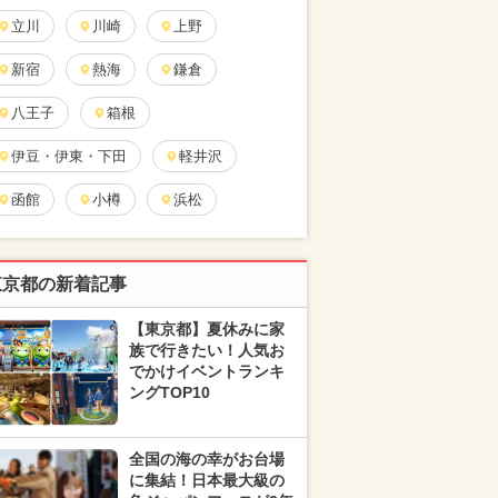
立川
川崎
上野
新宿
熱海
鎌倉
八王子
箱根
伊豆・伊東・下田
軽井沢
函館
小樽
浜松
東京都の新着記事
【東京都】夏休みに家
族で行きたい！人気お
でかけイベントランキ
ングTOP10
全国の海の幸がお台場
に集結！日本最大級の