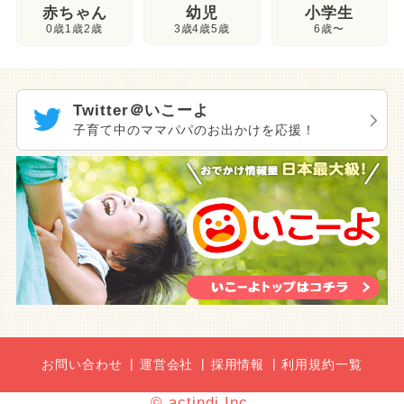
幼児
赤ちゃん
小学生
3歳4歳5歳
0歳1歳2歳
6歳〜
Twitter＠いこーよ
子育て中のママパパのお出かけを応援！
お問い合わせ
運営会社
採用情報
利用規約一覧
© actindi Inc.