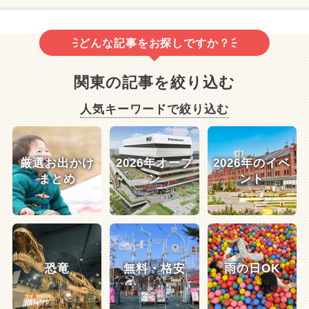
どんな記事をお探しですか？
関東の記事を絞り込む
人気キーワードで絞り込む
厳選お出かけ
2026年オープ
2026年のイベ
まとめ
ン
ント
恐竜
無料・格安
雨の日OK