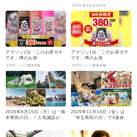
無料＆割引でお得に遊べ...
致』する方法
【PR】株式会社MURA
アマゾン1位「このお茶ガチ
アマゾン1位「このお茶ガチ
です」噂のお茶
です」噂のお茶
【PR】ハーブ健康本舗
【PR】ハーブ健康本舗
2026年6月15日（月）は「栃
2025年11月14日（金）は
木県民の日」！人気施設が無
「埼玉県民の日」で3連休
料＆割引でお得に遊べる
に！人気施設が無料＆お得
に...