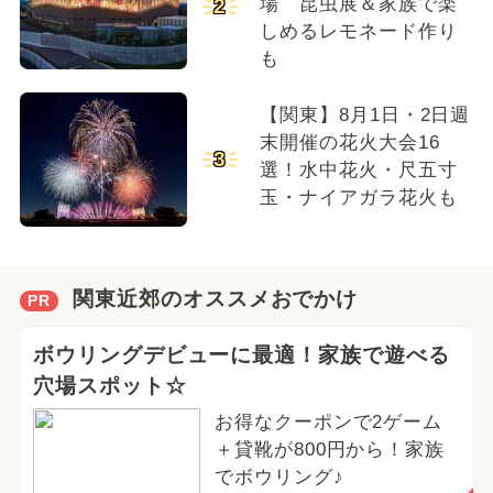
場 昆虫展＆家族で楽
2
しめるレモネード作り
も
【関東】8月1日・2日週
末開催の花火大会16
3
選！水中花火・尺五寸
玉・ナイアガラ花火も
関東近郊のオススメおでかけ
PR
ボウリングデビューに最適！家族で遊べる
穴場スポット☆
お得なクーポンで2ゲーム
＋貸靴が800円から！家族
でボウリング♪