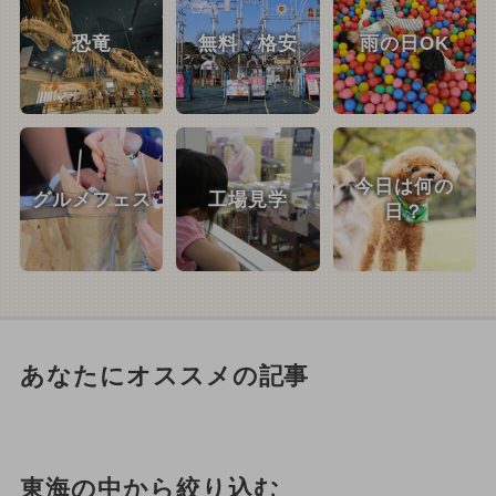
恐竜
無料・格安
雨の日OK
今日は何の
グルメフェス
工場見学
日？
あなたにオススメの記事
東海の中から絞り込む