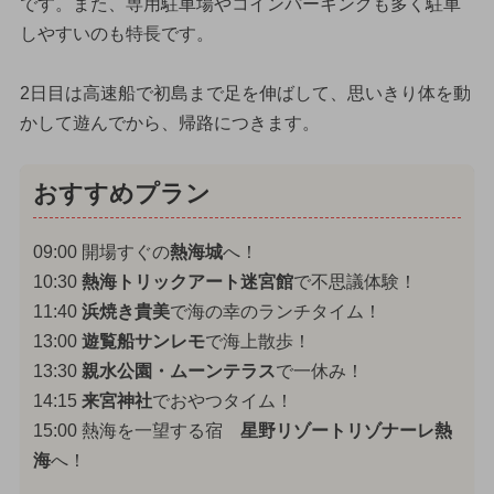
です。また、専用駐車場やコインパーキングも多く駐車
しやすいのも特長です。
2日目は高速船で初島まで足を伸ばして、思いきり体を動
かして遊んでから、帰路につきます。
おすすめプラン
09:00 開場すぐの
熱海城
へ！
10:30
熱海トリックアート迷宮館
で不思議体験！
11:40
浜焼き貴美
で海の幸のランチタイム！
13:00
遊覧船サンレモ
で海上散歩！
13:30
親水公園・ムーンテラス
で一休み！
14:15
来宮神社
でおやつタイム！
15:00 熱海を一望する宿
星野リゾートリゾナーレ熱
海
へ！