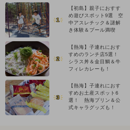
【初島】親子におすす
め遊びスポット9選 空
1
中アスレチック＆謎解
き体験＆プール満喫
【熱海】子連れにおす
すめのランチ店5選！
2
シラス丼＆金目鯛＆牛
フィレカレーも！
【熱海】子連れにおす
すめお土産スポット6
3
選！ 熱海プリン＆公
式キャラグッズも！