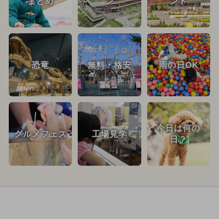
まとめ
ン
ント
恐竜
無料・格安
雨の日OK
今日は何の
グルメフェス
工場見学
日？