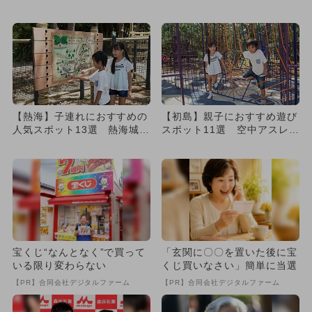
ルコース＆プランを紹介！
ンチ店・お土産スポットも！
【熱海】子連れにおすすめの
【初島】親子におすすめ遊び
人気スポット13選 熱海城＆
スポット11選 空中アスレチ
ロープウェイ＆無料足湯も！
ック＆謎解き体験＆プール
満...
宝くじ“なんとなく”で買って
「玄関に〇〇を置いた後に宝
いる限り変わらない
くじ買いなさい」簡単に当選
【PR】合同会社デジタルファーム
【PR】合同会社デジタルファーム