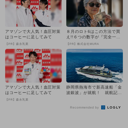
アマゾンで大人気！血圧対策
８月のロト6はこの方法で買
はコーヒーに足してみて
え!!６つの数字が『完全一
致』する方法
【PR】森永乳業
【PR】株式会社MURA
アマゾンで大人気！血圧対策
静岡県熱海市で新高速船「金
はコーヒーに足してみて
波銀波」が就航！ 就航記念
便船長に小島よしおさんが登
【PR】森永乳業
場
Recommended by