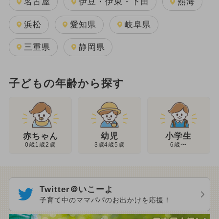
名古屋
伊豆・伊東・下田
熱海
浜松
愛知県
岐阜県
三重県
静岡県
子どもの年齢から探す
幼児
赤ちゃん
小学生
3歳4歳5歳
0歳1歳2歳
6歳〜
Twitter＠いこーよ
子育て中のママパパのお出かけを応援！