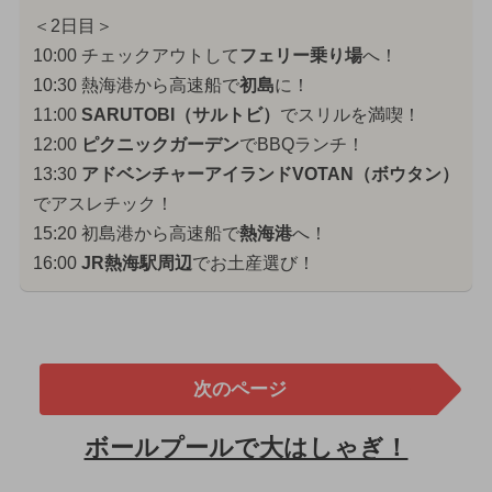
＜2日目＞
10:00 チェックアウトして
フェリー乗り場
へ！
10:30 熱海港から高速船で
初島
に！
11:00
SARUTOBI（サルトビ）
でスリルを満喫！
12:00
ピクニックガーデン
でBBQランチ！
13:30
アドベンチャーアイランドVOTAN（ボウタン）
でアスレチック！
15:20 初島港から高速船で
熱海港
へ！
16:00
JR熱海駅周辺
でお土産選び！
次のページ
ボールプールで大はしゃぎ！