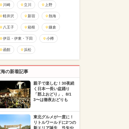
川崎
立川
上野
軽井沢
新宿
熱海
八王子
箱根
鎌倉
伊豆・伊東・下田
小樽
函館
浜松
東海の新着記事
親子で楽しむ！30夜続
く日本一長い盆踊り
「郡上おどり」、8/1
3〜は徹夜おどりも
東北グルメが一度に！
リトルワールドに2つの
新エリア誕生 弓矢や