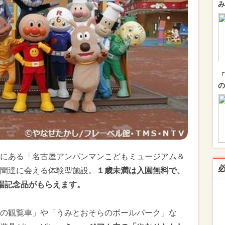
み
「
の
にある「名古屋アンパンマンこどもミュージアム＆
間達に会える体験型施設。
１歳未満は入園無料で、
場記念品がもらえます。
の観覧車」や「うみとおそらのボールパーク」な