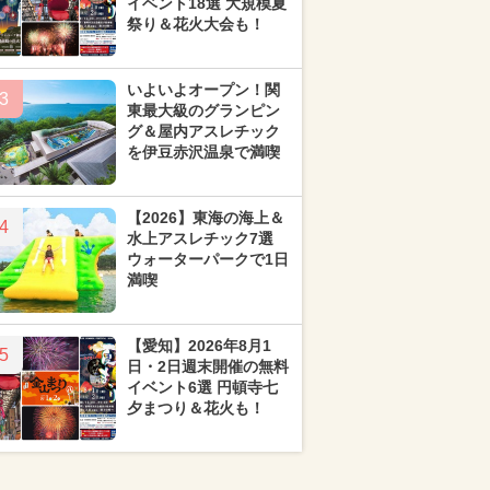
イベント18選 大規模夏
祭り＆花火大会も！
いよいよオープン！関
3
東最大級のグランピン
グ＆屋内アスレチック
を伊豆赤沢温泉で満喫
【2026】東海の海上＆
4
水上アスレチック7選
ウォーターパークで1日
満喫
【愛知】2026年8月1
5
日・2日週末開催の無料
イベント6選 円頓寺七
夕まつり＆花火も！