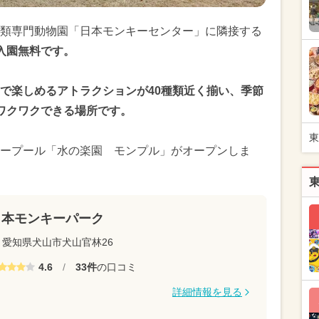
類専門動物園「日本モンキーセンター」に隣接する
入園無料です。
で楽しめるアトラクションが40種類近く揃い、季節
ワクワクできる場所です。
東
ープール「水の楽園 モンプル」がオープンしま
日本モンキーパーク
愛知県犬山市犬山官林26
4.6
/
33件
の口コミ
詳細情報を見る