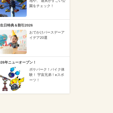
地や、 遊具がすごい公
園をチェック！
生日特典＆割引2026
おでかけバースデーア
イデア20選
026年ニューオープン！
ポケパーク！バイク体
験！ 宇宙兄弟！eスポ
ーツ！