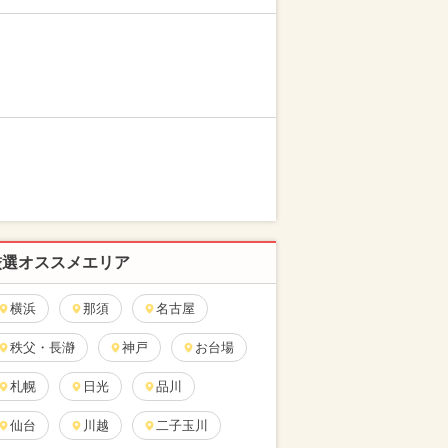
厳選オススメエリア
横浜
那須
名古屋
秩父・長瀞
神戸
お台場
札幌
日光
品川
仙台
川越
二子玉川