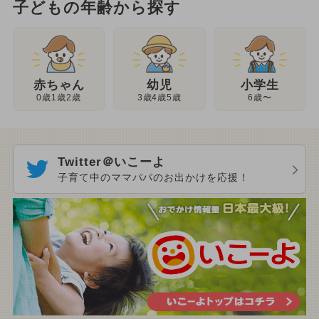
子どもの年齢から探す
幼児
赤ちゃん
小学生
3歳4歳5歳
0歳1歳2歳
6歳〜
Twitter＠いこーよ
子育て中のママパパのお出かけを応援！