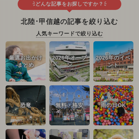
どんな記事をお探しですか？
北陸･甲信越の記事を絞り込む
人気キーワードで絞り込む
厳選お出かけ
2026年オープ
2026年のイベ
まとめ
ン
ント
恐竜
無料・格安
雨の日OK