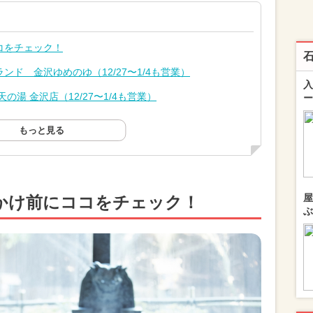
コをチェック！
ド 金沢ゆめのゆ（12/27〜1/4も営業）
入
湯 金沢店（12/27〜1/4も営業）
ー
もっと見る
屋
かけ前にココをチェック！
ぶ