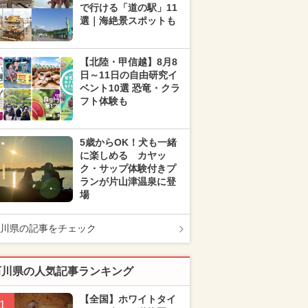
で行ける「道の駅」11
選｜海絶景スポットも
【北陸・甲信越】8月8
日～11日の自由研究イ
ベント10選 恐竜・クラ
フト体験も
5歳からOK！犬も一緒
に楽しめる カヤッ
ク・サップ体験付きプ
ランが片山津温泉に登
場
川県の記事をチェック
石川県の人気記事ランキング
【全国】ホワイトタイ
1