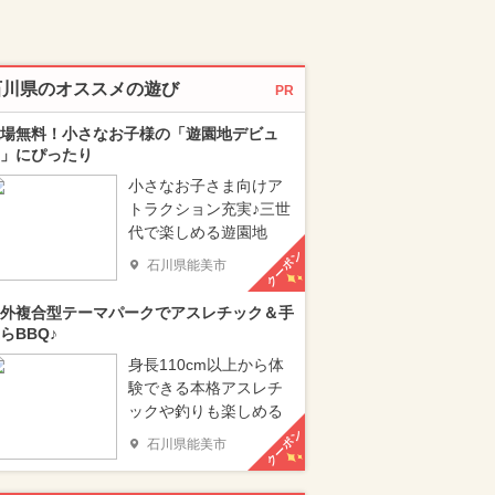
石川県のオススメの遊び
PR
場無料！小さなお子様の「遊園地デビュ
」にぴったり
小さなお子さま向けア
トラクション充実♪三世
代で楽しめる遊園地
クーポン
石川県能美市
外複合型テーマパークでアスレチック＆手
らBBQ♪
身長110cm以上から体
験できる本格アスレチ
ックや釣りも楽しめる
クーポン
石川県能美市