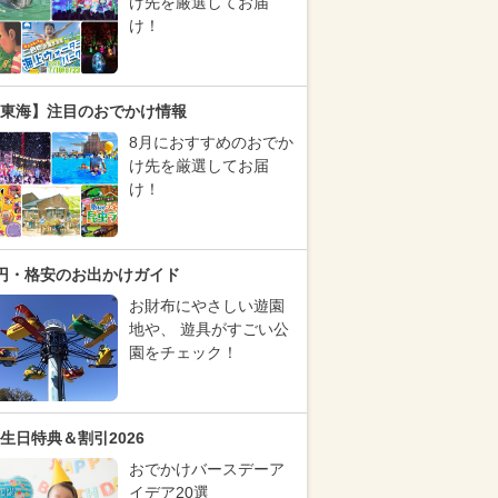
け先を厳選してお届
け！
東海】注目のおでかけ情報
8月におすすめのおでか
け先を厳選してお届
け！
円・格安のお出かけガイド
お財布にやさしい遊園
地や、 遊具がすごい公
園をチェック！
生日特典＆割引2026
おでかけバースデーア
イデア20選