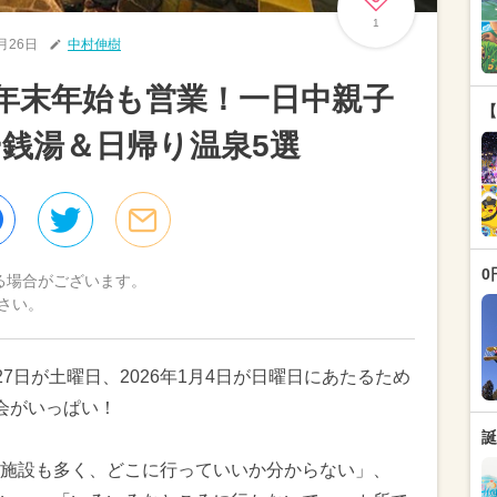
1
2月26日
中村伸樹
川の年末年始も営業！一日中親子
【
銭湯＆日帰り温泉5選
0
る場合がございます。
さい。
月27日が土曜日、2026年1月4日が日曜日にあたるため
会がいっぱい！
誕
施設も多く、どこに行っていいか分からない」、