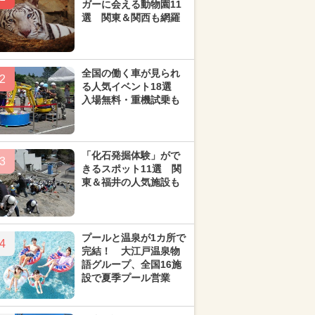
ガーに会える動物園11
選 関東＆関西も網羅
全国の働く車が見られ
2
る人気イベント18選
入場無料・重機試乗も
「化石発掘体験」がで
3
きるスポット11選 関
東＆福井の人気施設も
プールと温泉が1カ所で
4
完結！ 大江戸温泉物
語グループ、全国16施
設で夏季プール営業