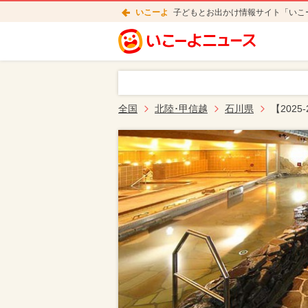
いこーよ
子どもとお出かけ情報サイト「いこ
全国
北陸･甲信越
石川県
【202