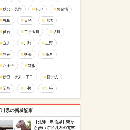
秩父・長瀞
神戸
お台場
札幌
日光
川越
仙台
二子玉川
品川
立川
川崎
上野
新宿
熱海
鎌倉
八王子
箱根
伊豆・伊東・下田
軽井沢
函館
小樽
浜松
石川県の新着記事
【北陸・甲信越】駅か
ら歩いて10以内の電車