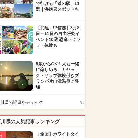
で行ける「道の駅」11
選｜海絶景スポットも
【北陸・甲信越】8月8
日～11日の自由研究イ
ベント10選 恐竜・クラ
フト体験も
5歳からOK！犬も一緒
に楽しめる カヤッ
ク・サップ体験付きプ
ランが片山津温泉に登
場
川県の記事をチェック
石川県の人気記事ランキング
【全国】ホワイトタイ
1