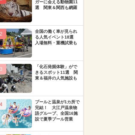
ガーに会える動物園11
選 関東＆関西も網羅
全国の働く車が見られ
2
る人気イベント18選
入場無料・重機試乗も
「化石発掘体験」がで
3
きるスポット11選 関
東＆福井の人気施設も
プールと温泉が1カ所で
4
完結！ 大江戸温泉物
語グループ、全国16施
設で夏季プール営業