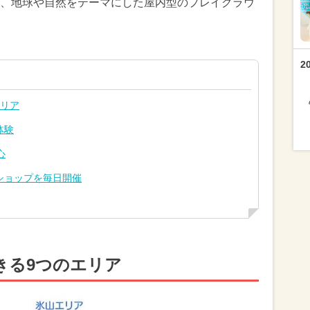
、地球や自然をテーマにした屋内型のプレイグラウ
2
エリア
体験
心
ショップを毎日開催
きる9つのエリア