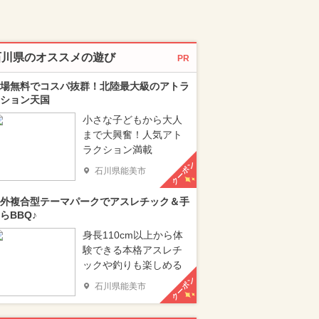
石川県のオススメの遊び
PR
場無料でコスパ抜群！北陸最大級のアトラ
ション天国
小さな子どもから大人
まで大興奮！人気アト
ラクション満載
クーポン
石川県能美市
外複合型テーマパークでアスレチック＆手
らBBQ♪
身長110cm以上から体
験できる本格アスレチ
ックや釣りも楽しめる
クーポン
石川県能美市