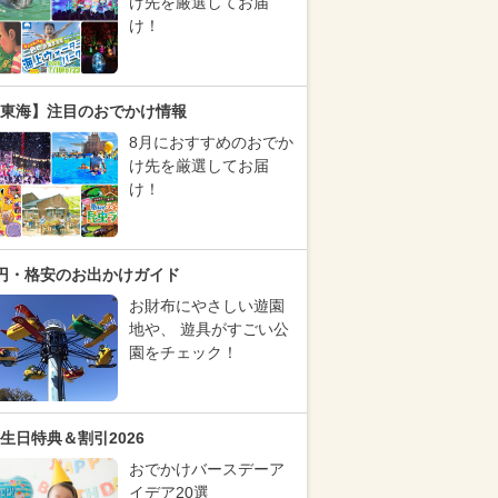
け先を厳選してお届
け！
東海】注目のおでかけ情報
8月におすすめのおでか
け先を厳選してお届
け！
円・格安のお出かけガイド
お財布にやさしい遊園
地や、 遊具がすごい公
園をチェック！
生日特典＆割引2026
おでかけバースデーア
イデア20選