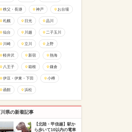
秩父・長瀞
神戸
お台場
札幌
日光
品川
仙台
川越
二子玉川
川崎
立川
上野
軽井沢
新宿
熱海
八王子
箱根
鎌倉
伊豆・伊東・下田
小樽
函館
浜松
石川県の新着記事
【北陸・甲信越】駅か
ら歩いて10以内の電車