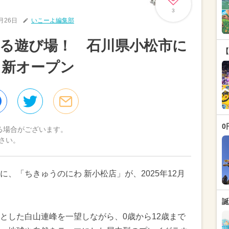
3
1月26日
いこーよ編集部
る遊び場！ 石川県小松市に
【
」新オープン
0
る場合がございます。
さい。
、「ちきゅうのにわ 新小松店」が、2025年12月
誕
とした白山連峰を一望しながら、0歳から12歳まで