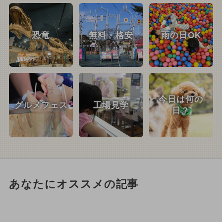
恐竜
無料・格安
雨の日OK
今日は何の
グルメフェス
工場見学
日？
あなたにオススメの記事