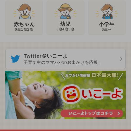
幼児
赤ちゃん
小学生
3歳4歳5歳
0歳1歳2歳
6歳〜
Twitter＠いこーよ
子育て中のママパパのお出かけを応援！