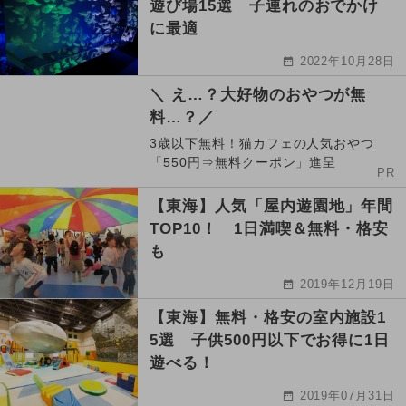
遊び場15選 子連れのおでかけ
に最適
2022年10月28日
＼ え…？大好物のおやつが無
料…？／
3歳以下無料！猫カフェの人気おやつ
「550円⇒無料クーポン」進呈
PR
【東海】人気「屋内遊園地」年間
TOP10！ 1日満喫＆無料・格安
も
2019年12月19日
【東海】無料・格安の室内施設1
5選 子供500円以下でお得に1日
遊べる！
2019年07月31日