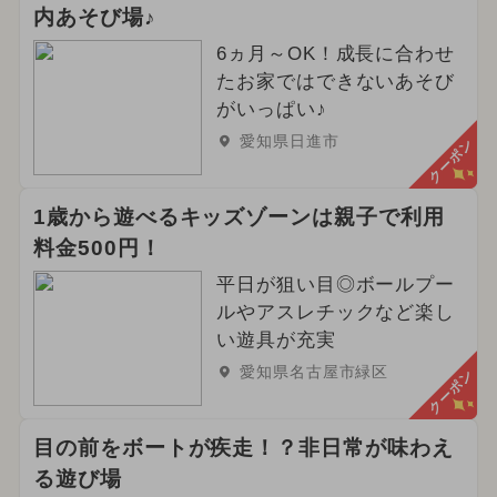
内あそび場♪
6ヵ月～OK！成長に合わせ
たお家ではできないあそび
がいっぱい♪
愛知県日進市
クーポン
1歳から遊べるキッズゾーンは親子で利用
料金500円！
平日が狙い目◎ボールプー
ルやアスレチックなど楽し
い遊具が充実
愛知県名古屋市緑区
クーポン
目の前をボートが疾走！？非日常が味わえ
る遊び場