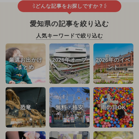
どんな記事をお探しですか？
愛知県の記事を絞り込む
人気キーワードで絞り込む
厳選お出かけ
2026年オープ
2026年のイベ
まとめ
ン
ント
恐竜
無料・格安
雨の日OK