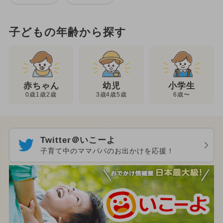
子どもの年齢から探す
幼児
赤ちゃん
小学生
3歳4歳5歳
0歳1歳2歳
6歳〜
Twitter＠いこーよ
子育て中のママパパのお出かけを応援！