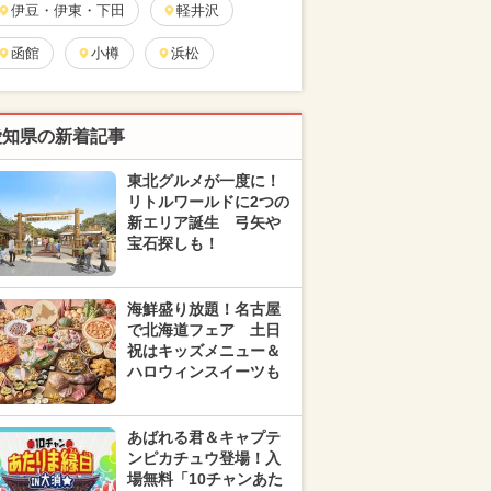
伊豆・伊東・下田
軽井沢
函館
小樽
浜松
愛知県の新着記事
東北グルメが一度に！
リトルワールドに2つの
新エリア誕生 弓矢や
宝石探しも！
海鮮盛り放題！名古屋
で北海道フェア 土日
祝はキッズメニュー＆
ハロウィンスイーツも
あばれる君＆キャプテ
ンピカチュウ登場！入
場無料「10チャンあた