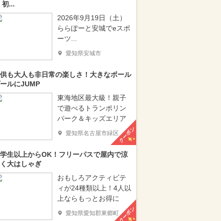
 初...
2026年9月19日（土）
ららぽーと安城でeスポ
ーツ...
愛知県安城市
供も大人も非日常の楽しさ！大きなボール
ールにJUMP
東海地区最大級！親子
で遊べるトランポリン
パーク＆キッズエリア
クーポン
愛知県名古屋市緑区
学生以上からOK！フリーパスで屋内で涼
く大はしゃぎ
おもしろアクティビテ
ィが24種類以上！4人以
上ならもっとお得に
クーポン
愛知県愛知郡東郷町