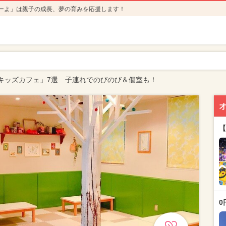
ーよ」は親子の成長、夢の育みを応援します！
キッズカフェ」7選 子連れでのびのび＆個室も！
【
0