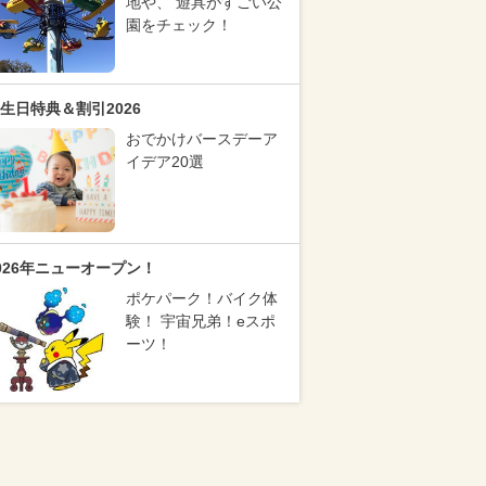
地や、 遊具がすごい公
園をチェック！
生日特典＆割引2026
おでかけバースデーア
イデア20選
026年ニューオープン！
ポケパーク！バイク体
験！ 宇宙兄弟！eスポ
ーツ！