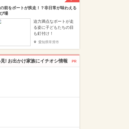
の前をボートが疾走！？非日常が味わえる
び場
迫力満点なボートが走
る姿に子どもたちの目
も釘付け！
愛知県常滑市
必見! お出かけ家族にイチオシ情報
PR