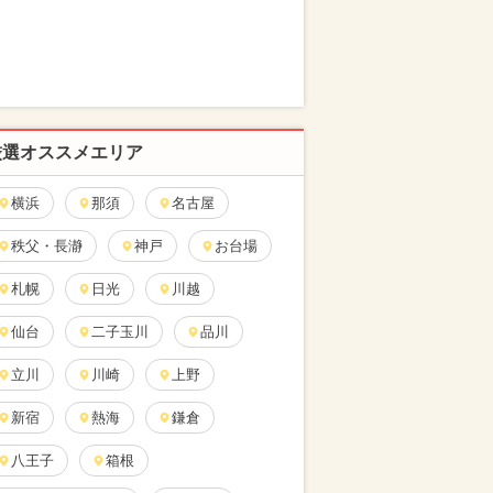
厳選オススメエリア
横浜
那須
名古屋
秩父・長瀞
神戸
お台場
札幌
日光
川越
仙台
二子玉川
品川
立川
川崎
上野
新宿
熱海
鎌倉
八王子
箱根