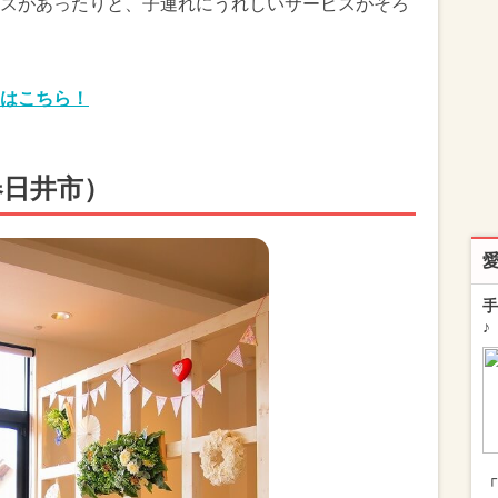
スがあったりと、子連れにうれしいサービスがそろ
はこちら！
o（春日井市）
手
♪
「