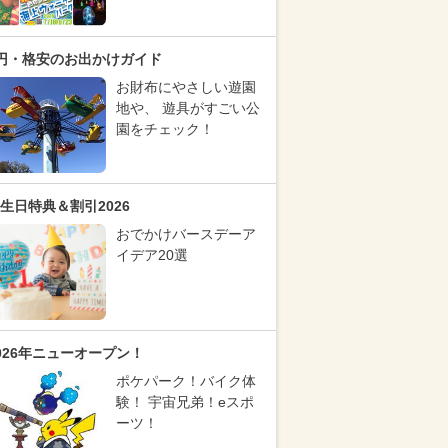
円・格安のお出かけガイド
お財布にやさしい遊園
地や、 遊具がすごい公
園をチェック！
生日特典＆割引2026
おでかけバースデーア
イデア20選
026年ニューオープン！
ポケパーク！バイク体
験！ 宇宙兄弟！eスポ
ーツ！