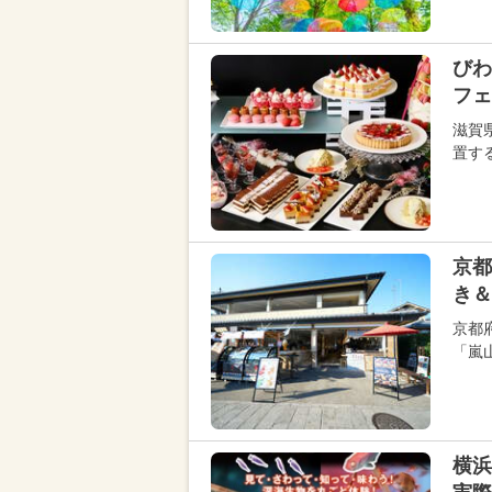
びわ
フェ
滋賀
置す
京都
き＆
京都
「嵐
横浜