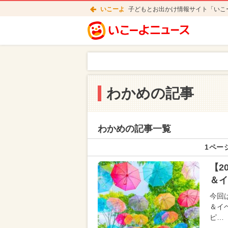
いこーよ
子どもとお出かけ情報サイト「いこ
わかめの記事
わかめの記事一覧
1ページ
【2
＆イ
今回
＆イ
ピ…