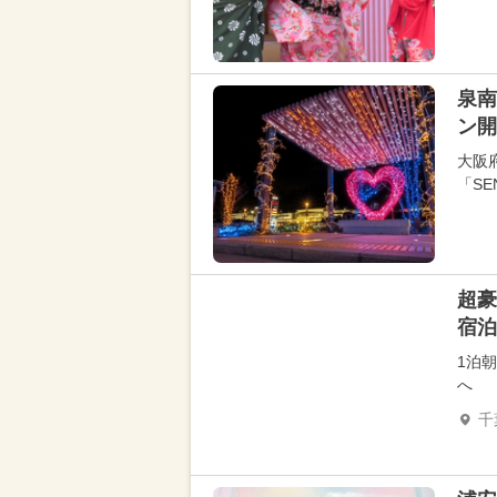
泉南
ン開
大阪
「SE
超豪
宿泊
1泊
へ
千