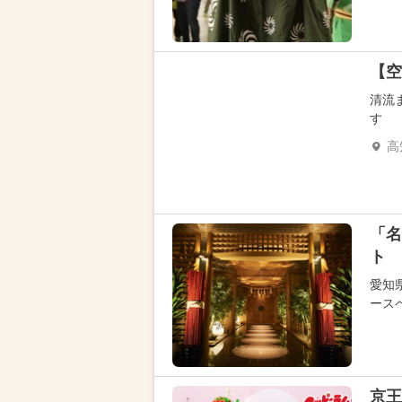
【空
清流
す
高
「名
ト 
愛知
ース
京王