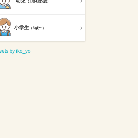
幼児
（3歳4歳5歳）
小学生
（6歳〜）
ets by iko_yo