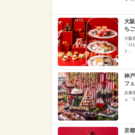
大阪
ちご
大阪
「ロ
ト…
神戸
フェ
兵庫
ェ「S
京都