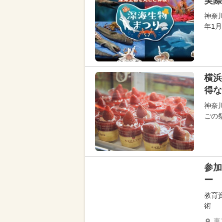
実際
神奈
年1
横浜
得な
神奈
ごの祭典
参加
ー
教育
術
東