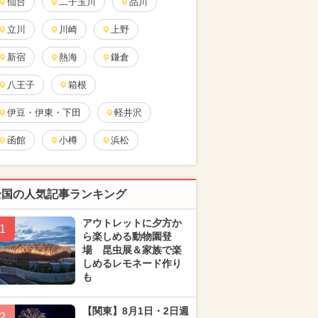
仙台
二子玉川
品川
立川
川崎
上野
新宿
熱海
鎌倉
八王子
箱根
伊豆・伊東・下田
軽井沢
函館
小樽
浜松
全国の人気記事ランキング
アウトレットに夕方か
1
ら楽しめる動物園登
場 昆虫展＆家族で楽
しめるレモネード作り
も
【関東】8月1日・2日週
2