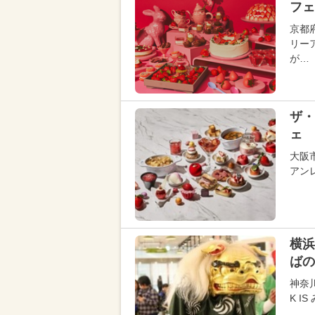
フェ
京都
リー
が…
ザ・
ェ 
大阪
アン
横浜
ばの
神奈
K 