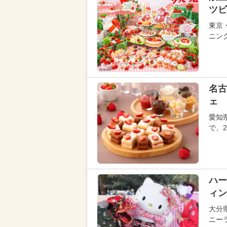
ツビ
東京
ニン
名古
ェ 
愛知
で、2
ハー
ィン
大分
ニーラ