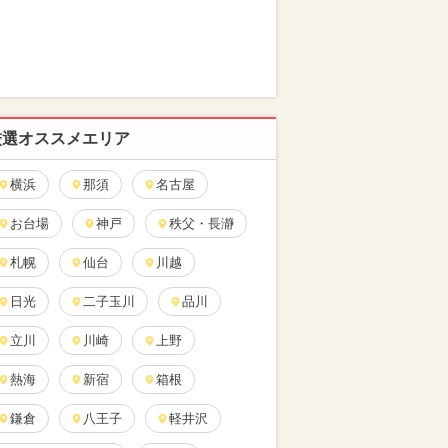
厳選オススメエリア
横浜
那須
名古屋
お台場
神戸
秩父・長瀞
札幌
仙台
川越
日光
二子玉川
品川
立川
川崎
上野
熱海
新宿
箱根
鎌倉
八王子
軽井沢