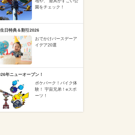
地や、 遊具がすごい公
園をチェック！
生日特典＆割引2026
おでかけバースデーア
イデア20選
026年ニューオープン！
ポケパーク！バイク体
験！ 宇宙兄弟！eスポ
ーツ！