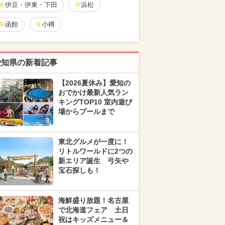
伊豆・伊東・下田
浜松
函館
小樽
愛知県の新着記事
【2026夏休み】愛知の
おでかけ最新人気ラン
キングTOP10 室内遊び
場からプールまで
東北グルメが一度に！
リトルワールドに2つの
新エリア誕生 弓矢や
宝石探しも！
海鮮盛り放題！名古屋
で北海道フェア 土日
祝はキッズメニュー＆