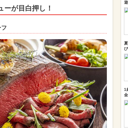
遊
ューが目白押し！
ーフ
夏
び
1
金