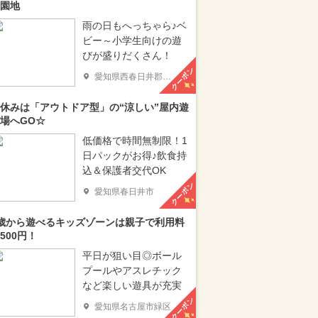
園地
雨の日もへっちゃら♪ベ
ビー～小学生向けの遊
びが盛りだくさん！
クーポン
愛知県西春日井郡豊山町
休みは「アウトドア型」の“涼しい”屋内遊
場へGO☆
低価格で時間無制限！1
日パックがお得♪飲食持
込＆保護者交代OK
クーポン
愛知県春日井市
歳から遊べるキッズゾーンは親子で利用料
500円！
平日が狙い目◎ボール
プールやアスレチック
など楽しい遊具が充実
クーポン
愛知県名古屋市緑区