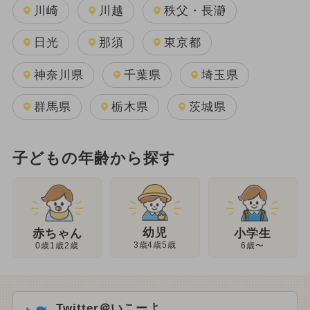
川崎
川越
秩父・長瀞
日光
那須
東京都
神奈川県
千葉県
埼玉県
群馬県
栃木県
茨城県
子どもの年齢から探す
幼児
赤ちゃん
小学生
3歳4歳5歳
0歳1歳2歳
6歳〜
Twitter＠いこーよ