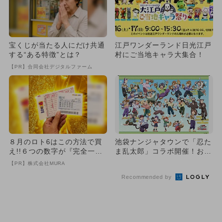
宝くじが当たる人にだけ共通
江戸ワンダーランド日光江戸
する“ある特徴”とは？
村にご当地キャラ大集合！
【PR】合同会社デジタルファーム
８月のロト6はこの方法で買
池袋ナンジャタウンで「忍た
え!!６つの数字が『完全一
ま乱太郎」コラボ開催！お宝
致』する方法
グッズ＆SNS映えフード満喫
【PR】株式会社MURA
Recommended by