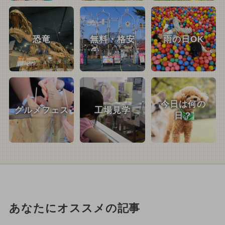
恐竜
無料・格安
雨の日OK
今日は何の
グルメフェス
工場見学
日？
あなたにオススメの記事