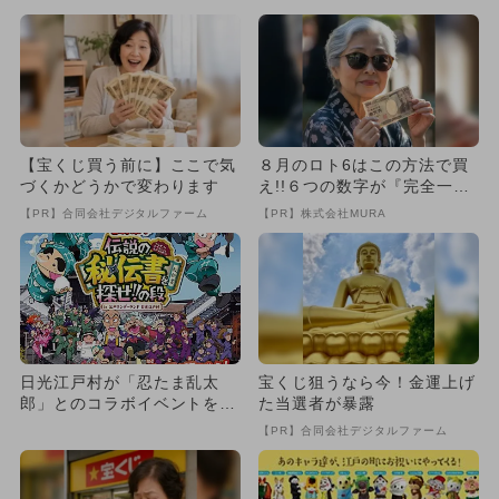
【宝くじ買う前に】ここで気
８月のロト6はこの方法で買
づくかどうかで変わります
え!!６つの数字が『完全一
致』する方法
【PR】合同会社デジタルファーム
【PR】株式会社MURA
日光江戸村が「忍たま乱太
宝くじ狙うなら今！金運上げ
郎」とのコラボイベントを開
た当選者が暴露
催！
【PR】合同会社デジタルファーム