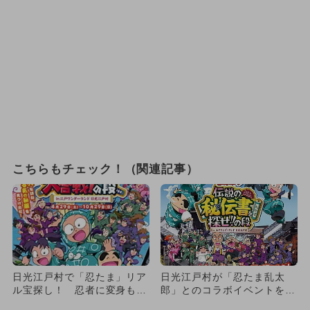
こちらもチェック！（関連記事）
日光江戸村で「忍たま」リア
日光江戸村が「忍たま乱太
ル宝探し！ 忍者に変身もで
郎」とのコラボイベントを開
きる
催！