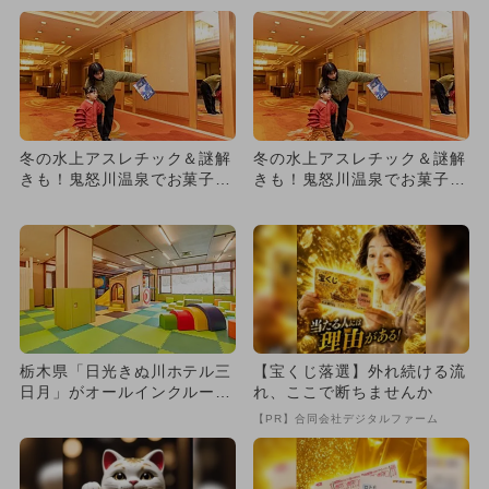
ル！
冬の水上アスレチック＆謎解
冬の水上アスレチック＆謎解
きも！鬼怒川温泉でお菓子も
きも！鬼怒川温泉でお菓子も
もらえる体験尽くしの旅
もらえる体験尽くしの旅
栃木県「日光きぬ川ホテル三
【宝くじ落選】外れ続ける流
日月」がオールインクルーシ
れ、ここで断ちませんか
ブホテルとしてリニューア
【PR】合同会社デジタルファーム
ル！