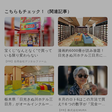
こちらもチェック！（関連記事）
宝くじ“なんとなく”で買って
漫画約6000冊が読み放題！
いる限り変わらない
日光きぬ川ホテル三日月に宿
泊者無料の読書施設が新オ
【PR】合同会社デジタルファーム
ー...
栃木県「日光きぬ川ホテル三
８月のロト6はこの方法で買
日月」がオールインクルーシ
え!!６つの数字が『完全一
ブホテルとしてリニューア
致』する方法
【PR】株式会社MURA