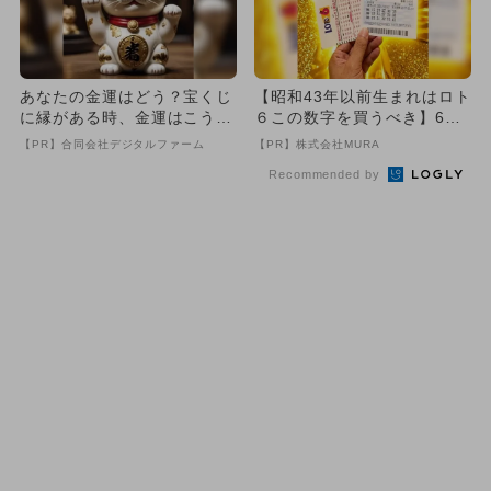
あなたの金運はどう？宝くじ
【昭和43年以前生まれはロト
に縁がある時、金運はこう変
６この数字を買うべき】6つ
わる
の数字が「完全一致」する
【PR】合同会社デジタルファーム
【PR】株式会社MURA
方...
Recommended by