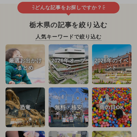
どんな記事をお探しですか？
栃木県の記事を絞り込む
人気キーワードで絞り込む
厳選お出かけ
2026年オープ
2026年のイベ
まとめ
ン
ント
恐竜
無料・格安
雨の日OK