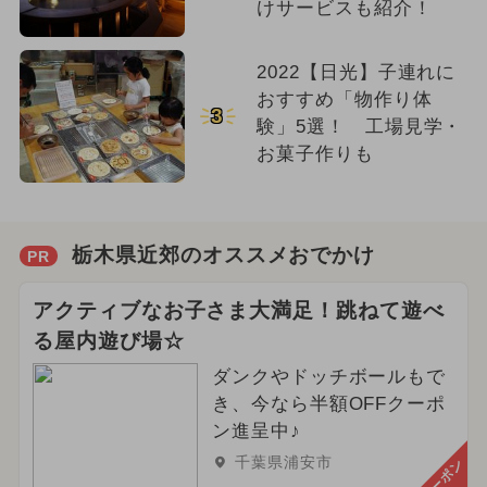
けサービスも紹介！
2022【日光】子連れに
おすすめ「物作り体
3
験」5選！ 工場見学・
お菓子作りも
栃木県近郊のオススメおでかけ
PR
アクティブなお子さま大満足！跳ねて遊べ
る屋内遊び場☆
ダンクやドッチボールもで
き、今なら半額OFFクーポ
ン進呈中♪
千葉県浦安市
クーポン