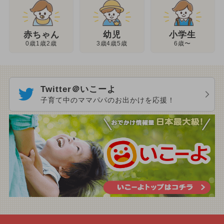
幼児
赤ちゃん
小学生
3歳4歳5歳
0歳1歳2歳
6歳〜
Twitter＠いこーよ
子育て中のママパパのお出かけを応援！