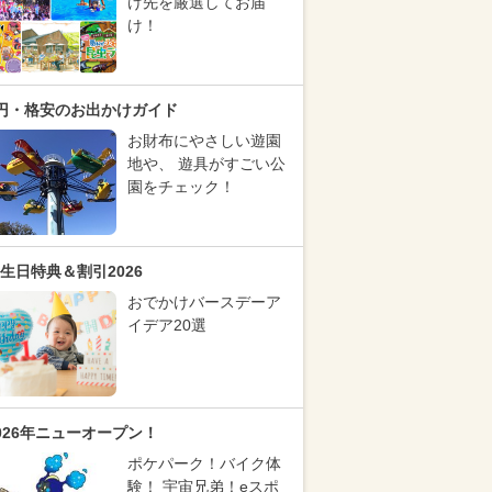
け先を厳選してお届
け！
円・格安のお出かけガイド
お財布にやさしい遊園
地や、 遊具がすごい公
園をチェック！
生日特典＆割引2026
おでかけバースデーア
イデア20選
026年ニューオープン！
ポケパーク！バイク体
験！ 宇宙兄弟！eスポ