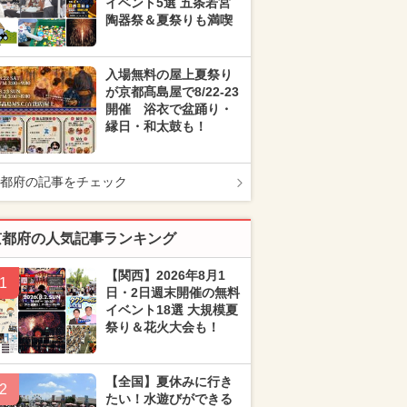
イベント5選 五条若宮
陶器祭＆夏祭りも満喫
入場無料の屋上夏祭り
が京都髙島屋で8/22-23
開催 浴衣で盆踊り・
縁日・和太鼓も！
都府の記事をチェック
京都府の人気記事ランキング
【関西】2026年8月1
1
日・2日週末開催の無料
イベント18選 大規模夏
祭り＆花火大会も！
【全国】夏休みに行き
2
たい！水遊びができる