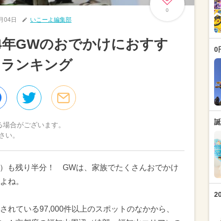
0
5月04日
いこーよ編集部
24年GWのおでかけにおすす
0
トランキング
誕
る場合がございます。
さい。
ーク）も残り半分！ GWは、家族でたくさんおでかけ
よね。
2
れている97,000件以上のスポットのなかから、