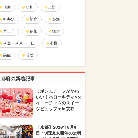
川崎
立川
上野
軽井沢
新宿
熱海
八王子
箱根
鎌倉
伊豆・伊東・下田
小樽
函館
浜松
京都府の新着記事
リボンモチーフがかわ
いい！ハローキティ×タ
イニーチャムのスイー
ツビュッフェin京都
【京都】2026年8月8
日・9日週末開催の無料