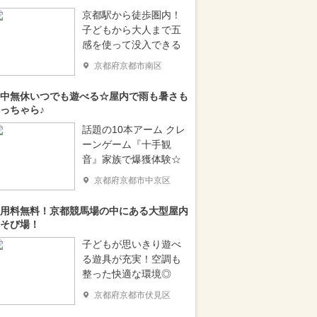
京都駅から徒歩圏内！
子どもから大人まで五
感を使って没入できる
京都府京都市南区
中無休いつでも遊べる☆屋内で雨も暑さも
っちゃら♪
話題の10本アーム クレ
ーンゲーム『十手観
音』家族で爆獲体験☆
京都府京都市中京区
用料無料！京都競馬場の中にある大型屋内
そび場！
子どもが思いきり遊べ
る遊具が充実！空調も
整った快適な環境◎
京都府京都市伏見区