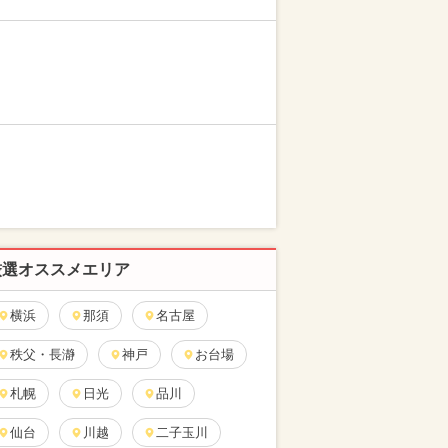
厳選オススメエリア
横浜
那須
名古屋
秩父・長瀞
神戸
お台場
札幌
日光
品川
仙台
川越
二子玉川