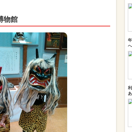
博物館
年
へ
利
あ