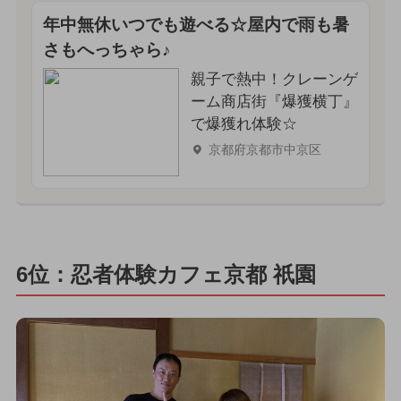
年中無休いつでも遊べる☆屋内で雨も暑
さもへっちゃら♪
親子で熱中！クレーンゲ
ーム商店街『爆獲横丁』
で爆獲れ体験☆
京都府京都市中京区
6位：忍者体験カフェ京都 祇園