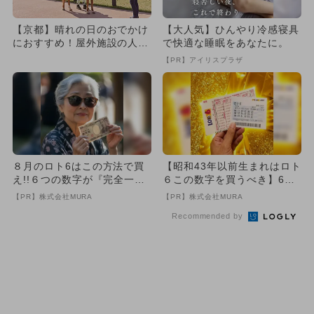
【京都】晴れの日のおでかけ
【大人気】ひんやり冷感寝具
におすすめ！屋外施設の人気
で快適な睡眠をあなたに。
スポットランキング
【PR】アイリスプラザ
８月のロト6はこの方法で買
【昭和43年以前生まれはロト
え!!６つの数字が『完全一
６この数字を買うべき】6つ
致』する方法
の数字が「完全一致」する
【PR】株式会社MURA
【PR】株式会社MURA
方...
Recommended by