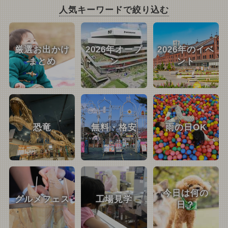
人気キーワードで絞り込む
厳選お出かけ
2026年オープ
2026年のイベ
まとめ
ン
ント
恐竜
無料・格安
雨の日OK
今日は何の
グルメフェス
工場見学
日？