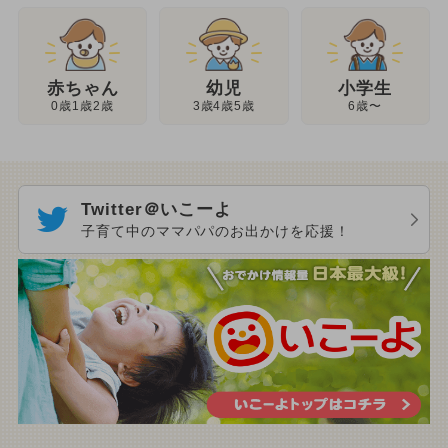
幼児
赤ちゃん
小学生
3歳4歳5歳
0歳1歳2歳
6歳〜
Twitter＠いこーよ
子育て中のママパパのお出かけを応援！