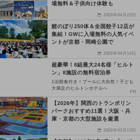
場無料＆子供向け体験も
2026年04月23日
鯉のぼり250体＆全国餃子12店が
集結！GWに入場無料の人気イベ
ントが京都・岡崎公園で
2026年04月14日
超豪華！8組最大24名様「ヒルト
ン」8施設の無料宿泊券
1泊朝食付き！プールに大自然！子ども
大満足のヒルトンホテルへ
PR
【2026年】関西のトランポリン
パークおすすめ11選！大阪・兵
庫・京都の大型施設を厳選
2026年02月13日