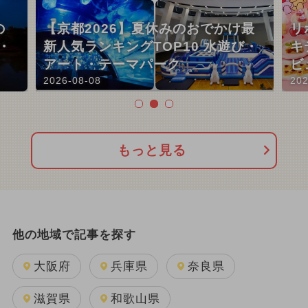
の
【京都2026】夏休みのおでかけ最
リ
・
新人気ランキングTOP10 水遊び・
キ
アート・テーマパーク
ビ
2026-08-08
202
もっと見る
他の地域で記事を探す
大阪府
兵庫県
奈良県
滋賀県
和歌山県