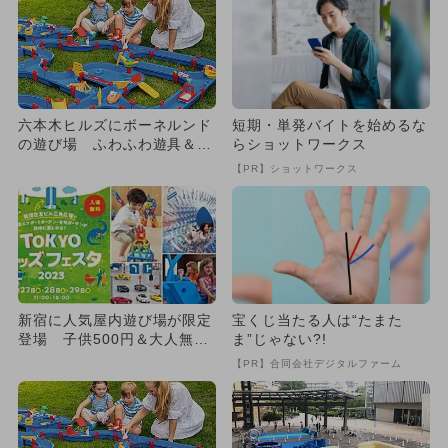
六本木ヒルズにボーネルンド
短期・単発バイトを始めるな
の遊び場 ふわふわ遊具＆水
らショットワークス
遊びも
【PR】ショットワークス
新宿に人気屋内遊び場が限定
宝くじ当たる人は“たまた
登場 子供500円＆大人無料
ま”じゃない?!
で遊べる
【PR】合同会社デジタルファーム