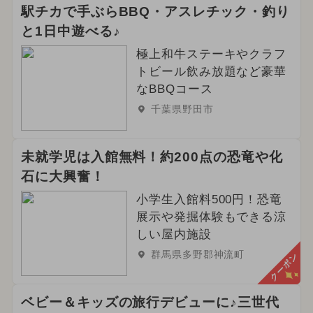
駅チカで手ぶらBBQ・アスレチック・釣り
と1日中遊べる♪
極上和牛ステーキやクラフ
トビール飲み放題など豪華
なBBQコース
千葉県野田市
未就学児は入館無料！約200点の恐竜や化
石に大興奮！
小学生入館料500円！恐竜
展示や発掘体験もできる涼
しい屋内施設
群馬県多野郡神流町
クーポン
ベビー＆キッズの旅行デビューに♪三世代