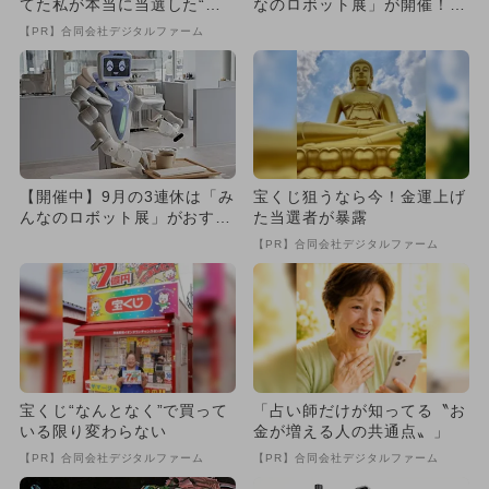
てた私が本当に当選した“買
なのロボット展」が開催！
い方”がこれ
搭乗＆操縦できるロボット
【PR】合同会社デジタルファーム
も！
【開催中】9月の3連休は「み
宝くじ狙うなら今！金運上げ
んなのロボット展」がおすす
た当選者が暴露
め！
【PR】合同会社デジタルファーム
宝くじ“なんとなく”で買って
「占い師だけが知ってる〝お
いる限り変わらない
金が増える人の共通点〟」
【PR】合同会社デジタルファーム
【PR】合同会社デジタルファーム