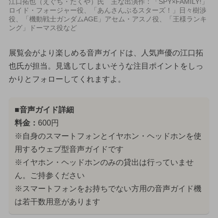
江口拓也（えぐち・たくや）氏 主な出演作：「SPY×FAMILY!」
ロイド・フォージャー役、「あんさんぶるスターズ！」日々樹渉
役、「機動戦士ガンダムAGE」アセム・アスノ役、「王様ランキ
ング」ドーマス役など
展覧会がより楽しめる音声ガイドは、人気声優の江口拓
也氏が担当。見逃してしまいそうな注目ポイントをしっ
かりとフォローしてくれますよ。
■音声ガイド詳細
料金：
600円
※自身のスマートフォンとイヤホン・ヘッドホンを使
用するウェブ型音声ガイドです
※イヤホン・ヘッドホンのみの貸出は行っていませ
ん。ご持参ください
※スマートフォンをお持ちでない方用の音声ガイド機
は若干数用意があります