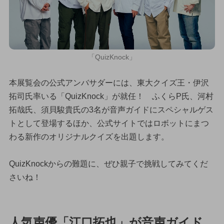
「QuizKnock」
本展覧会の公式アンバサダーには、東大クイズ王・伊沢
拓司氏率いる「QuizKnock」が就任！ ふくらP氏、河村
拓哉氏、須貝駿貴氏の3名が音声ガイドにスペシャルゲス
トとして登場するほか、公式サイトではロボットにまつ
わる新作のオリジナルクイズを出題します。
QuizKnockからの難題に、ぜひ親子で挑戦してみてくだ
さいね！
人気声優「江口拓也」が音声ガイド