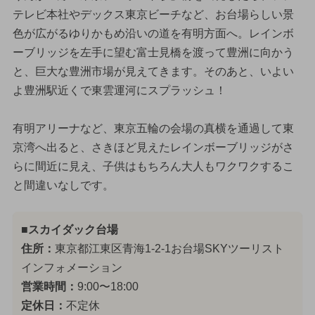
テレビ本社やデックス東京ビーチなど、お台場らしい景
色が広がるゆりかもめ沿いの道を有明方面へ。レインボ
ーブリッジを左手に望む富士見橋を渡って豊洲に向かう
と、巨大な豊洲市場が見えてきます。そのあと、いよい
よ豊洲駅近くで東雲運河にスプラッシュ！
有明アリーナなど、東京五輪の会場の真横を通過して東
京湾へ出ると、さきほど見えたレインボーブリッジがさ
らに間近に見え、子供はもちろん大人もワクワクするこ
と間違いなしです。
■スカイダック台場
住所：
東京都江東区青海1-2-1お台場SKYツーリスト
インフォメーション
営業時間：
9:00〜18:00
定休日：
不定休