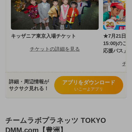
キッザニア東京入場チケット
★7月21日～8
15:00)の
チケットの詳細を見る
応援パス」
チケ
詳細・周辺情報が
アプリをダウンロード
サクサク見れる！
いこーよアプリ
チームラボプラネッツ TOKYO
DMM.com【豊洲】