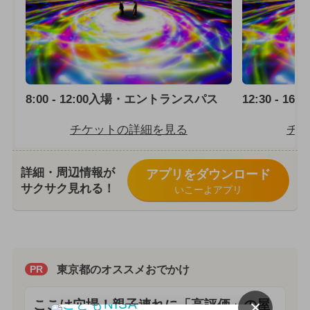
8:00 - 12:00入場・エントランスパス
12:30 - 
チケットの詳細を見る
チケ
詳細・周辺情報が
アプリをダウンロード
サクサク見れる！
いこーよアプリ
東京都のオススメおでかけ
PR
×
ここは穴場！親子連れに「高評価」の屋