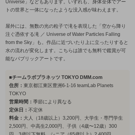
Universe」などもあります。いずれも、身体全体でアー
トの世界と一体になったような没入感が味わえます。
屋外には、無数の光の粒子で滝を表現した「空から降り
注ぐ憑依する滝 ／ Universe of Water Particles Falling
from the Sky」も。作品に近づいたり上に立ったりすると
水の流れが変化します。こちらは誰でも無料で鑑賞が可
能なパブリックアートです。
■チームラボプラネッツ TOKYO DMM.com
住所：
東京都江東区豊洲6-1-16 teamLab Planets
TOKYO
営業時間：
季節により異なる
定休日：
不定休
料金：
大人（18歳以上）3,200円、大学生・専門学生
2,500円、中高生2,000円、子供（4歳〜12歳）300
円、3歳以下無料、シニア（65歳以上）2,400円