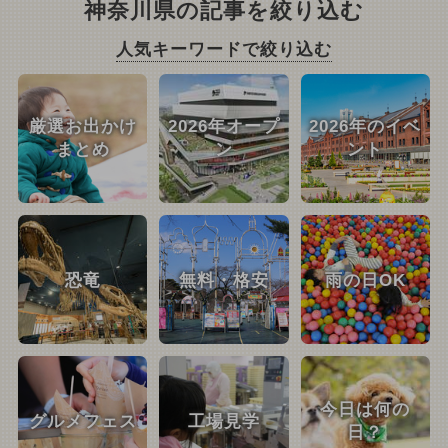
神奈川県の記事を絞り込む
人気キーワードで絞り込む
厳選お出かけ
2026年オープ
2026年のイベ
まとめ
ン
ント
恐竜
無料・格安
雨の日OK
今日は何の
グルメフェス
工場見学
日？