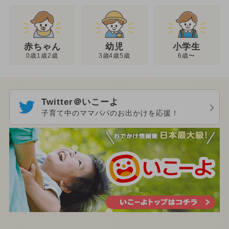
幼児
赤ちゃん
小学生
3歳4歳5歳
0歳1歳2歳
6歳〜
Twitter＠いこーよ
子育て中のママパパのお出かけを応援！