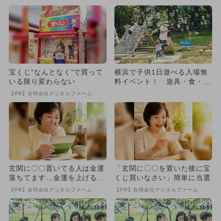
宝くじ“なんとなく”で買って
横浜で子供1日遊べる入場無
いる限り変わらない
料イベント！ 遊具・食・体
験が充実
【PR】合同会社デジタルファーム
玄関に〇〇置いてる人は金運
「玄関に〇〇を置いた後に宝
落ちてます…金運を上げる方
くじ買いなさい」簡単に当選
法とは
【PR】合同会社デジタルファーム
【PR】合同会社デジタルファーム