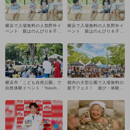
横浜で入場無料の人気野外イ
横浜で入場無料の人気野外イ
ベント 親はのんびり＆子供
ベント 親はのんびり＆子供
は遊べる
は遊べる
横浜市「こども自然公園」で
都内の大型公園で入場無料の
自然体験イベント「Yokoha
親子フェス！ 遊び・体験・
ma Nature We...
食が充実