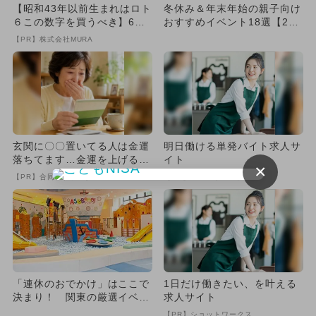
【昭和43年以前生まれはロト
冬休み＆年末年始の親子向け
６この数字を買うべき】6つ
おすすめイベント18選【201
の数字が「完全一致」する
8-2019】
【PR】株式会社MURA
方...
玄関に〇〇置いてる人は金運
明日働ける単発バイト求人サ
落ちてます…金運を上げる方
イト
×
法とは
【PR】合同会社デジタルファーム
【PR】ショットワークス
「連休のおでかけ」はここで
1日だけ働きたい、を叶える
決まり！ 関東の厳選イベン
求人サイト
トまとめ
【PR】ショットワークス