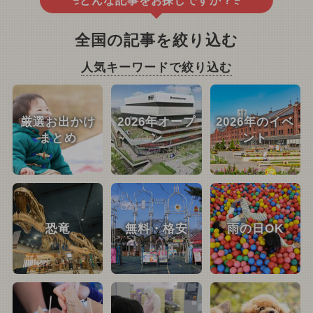
どんな記事をお探しですか？
全国の記事を絞り込む
人気キーワードで絞り込む
厳選お出かけ
2026年オープ
2026年のイベ
まとめ
ン
ント
恐竜
無料・格安
雨の日OK