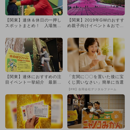
【関東】連休＆休日の一押し
【関東】2019年GWのおすす
スポットまとめ！ 入場無料
め親子向けイベント＆おでか
も多数
け全網羅
【関東】連休におすすめの注
「玄関に〇〇を置いた後に宝
目イベント一挙紹介 最新施
くじ買いなさい」簡単に当選
設もOPEN
【PR】合同会社デジタルファーム