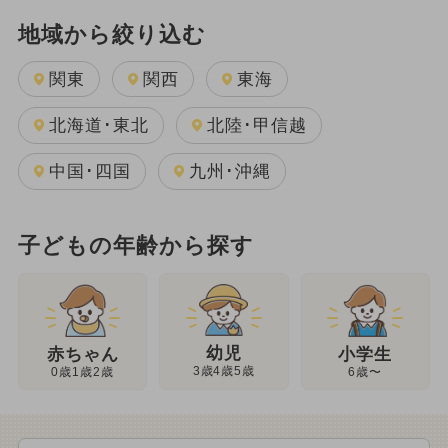
地域から絞り込む
関東
関西
東海
北海道･東北
北陸･甲信越
中国･四国
九州･沖縄
子どもの年齢から探す
幼児
赤ちゃん
小学生
3歳4歳5歳
0歳1歳2歳
6歳〜