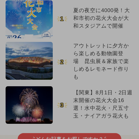
夏の夜空に4000発！大
和市初の花火大会が大
1
和スタジアムで開催
アウトレットに夕方か
ら楽しめる動物園登
場 昆虫展＆家族で楽
2
しめるレモネード作り
も
【関東】8月1日・2日週
末開催の花火大会16
3
選！水中花火・尺五寸
玉・ナイアガラ花火も