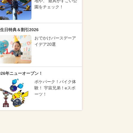
地や、 遊具がすごい公
園をチェック！
生日特典＆割引2026
おでかけバースデーア
イデア20選
026年ニューオープン！
ポケパーク！バイク体
験！ 宇宙兄弟！eスポ
ーツ！