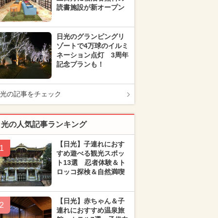
読書施設が新オープン
日光のグランピングリ
ゾートで4万球のイルミ
ネーション点灯 3周年
記念プランも！
光の記事をチェック
日光の人気記事ランキング
【日光】子連れにおす
1
すめ遊べる観光スポッ
ト13選 忍者体験＆ト
ロッコ探検＆自然満喫
【日光】赤ちゃん＆子
2
連れにおすすめ温泉旅