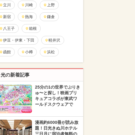
立川
川崎
上野
新宿
熱海
鎌倉
八王子
箱根
伊豆・伊東・下田
軽井沢
函館
小樽
浜松
日光の新着記事
25分の1の世界でぷりき
ゅ〜と探し！映画プリ
キュアコラボが東武ワ
ールドスクウェアで
漫画約6000冊が読み放
題！日光きぬ川ホテル
三日月に宿泊者無料の