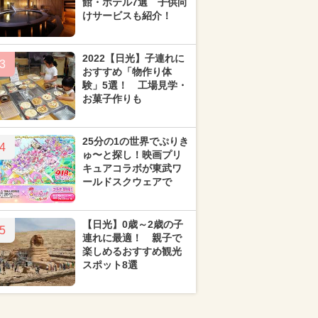
館・ホテル7選 子供向
けサービスも紹介！
2022【日光】子連れに
3
おすすめ「物作り体
験」5選！ 工場見学・
お菓子作りも
25分の1の世界でぷりき
4
ゅ〜と探し！映画プリ
キュアコラボが東武ワ
ールドスクウェアで
【日光】0歳～2歳の子
5
連れに最適！ 親子で
楽しめるおすすめ観光
スポット8選