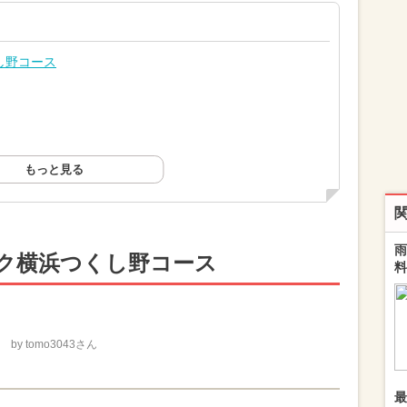
し野コース
もっと見る
雨
ク横浜つくし野コース
料
by tomo3043さん
最