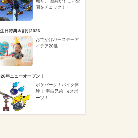
地や、 遊具がすごい公
園をチェック！
生日特典＆割引2026
おでかけバースデーア
イデア20選
026年ニューオープン！
ポケパーク！バイク体
験！ 宇宙兄弟！eスポ
ーツ！