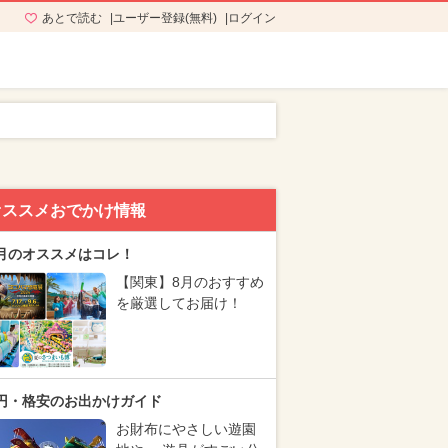
あとで読む
ユーザー登録(無料)
ログイン
オススメおでかけ情報
月のオススメはコレ！
【関東】8月のおすすめ
を厳選してお届け！
円・格安のお出かけガイド
お財布にやさしい遊園