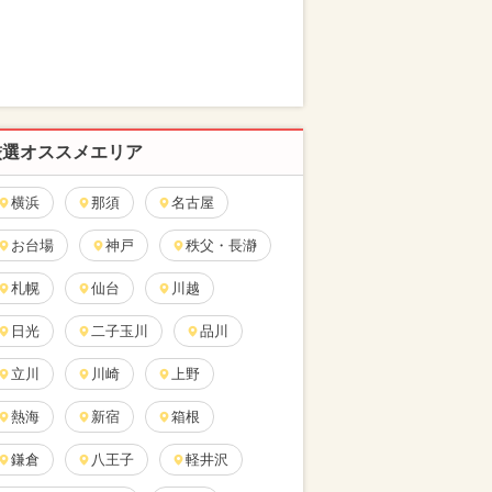
厳選オススメエリア
横浜
那須
名古屋
お台場
神戸
秩父・長瀞
札幌
仙台
川越
日光
二子玉川
品川
立川
川崎
上野
熱海
新宿
箱根
鎌倉
八王子
軽井沢