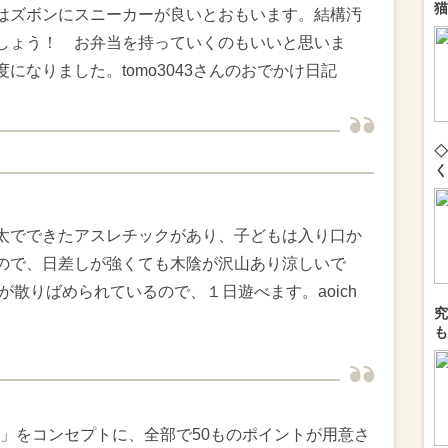
猫
はズボンにスニーカーが良いとおもいます。結構汚
しょう！ お弁当を持っていくのもいいと思いま
になりました。tomo3043さんのおでかけ日記
◇
く
太でできたアスレチックがあり、子どもは入り口か
ので、日差しが強くても木陰が沢山あり涼しいで
が散りばめられているので、１日遊べます。aoich
究
も
」をコンセプトに、全部で50ものポイントが用意さ