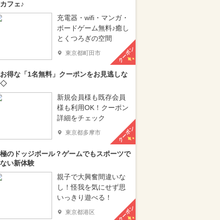
カフェ♪
充電器・wifi・マンガ・
ボードゲーム無料♪癒し
とくつろぎの空間
クーポン
東京都町田市
お得な「1名無料」クーポンをお見逃しな
◇
新規会員様も既存会員
様も利用OK！クーポン
詳細をチェック
クーポン
東京都多摩市
極のドッジボール？ゲームでもスポーツで
ない新体験
親子で大興奮間違いな
し！怪我を気にせず思
いっきり遊べる！
クーポン
東京都港区