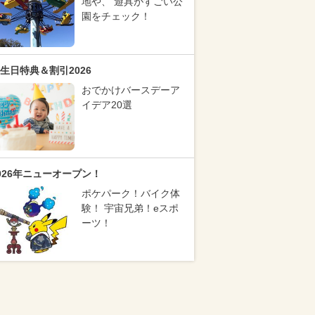
地や、 遊具がすごい公
園をチェック！
生日特典＆割引2026
おでかけバースデーア
イデア20選
026年ニューオープン！
ポケパーク！バイク体
験！ 宇宙兄弟！eスポ
ーツ！