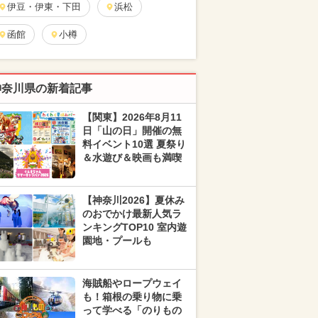
伊豆・伊東・下田
浜松
函館
小樽
神奈川県の新着記事
【関東】2026年8月11
日「山の日」開催の無
料イベント10選 夏祭り
＆水遊び＆映画も満喫
【神奈川2026】夏休み
のおでかけ最新人気ラ
ンキングTOP10 室内遊
園地・プールも
海賊船やロープウェイ
も！箱根の乗り物に乗
って学べる「のりもの