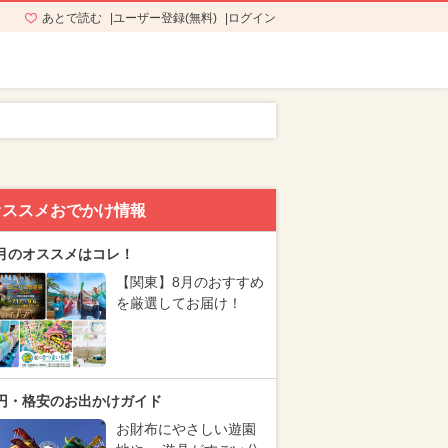
あとで読む
ユーザー登録(無料)
ログイン
オススメおでかけ情報
月のオススメはコレ！
【関東】8月のおすすめ
を厳選してお届け！
円・格安のお出かけガイド
お財布にやさしい遊園