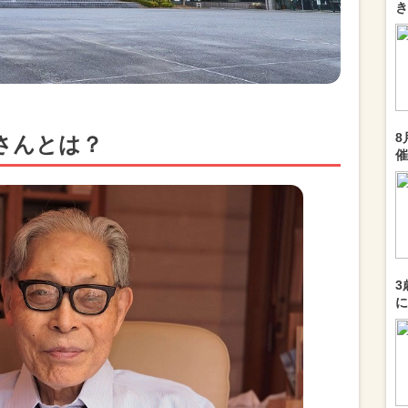
き
8
さんとは？
催
3
に