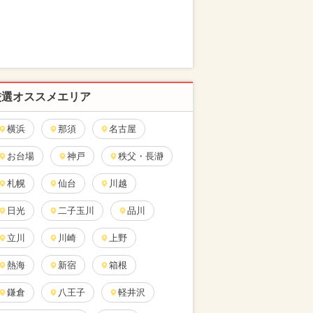
厳選オススメエリア
横浜
那須
名古屋
お台場
神戸
秩父・長瀞
札幌
仙台
川越
日光
二子玉川
品川
立川
川崎
上野
熱海
新宿
箱根
鎌倉
八王子
軽井沢