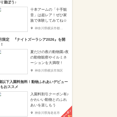
り遊ぼう♪
十本アームの「十手観
音」は超レア！ぜひ家
族で体験してみてね☆
神奈川県横浜市都筑区
月限定 『ナイトズーラシア2026』を開
！
夏だけの夜の動物園♪夜
の動物観察やイルミネ
ーションを大満喫！
神奈川県横浜市旭区
歳以下入園料無料！動物ふれあいデビュー
もおススメ
入園料割引クーポン有♪
かわいい動物とのふれ
あいを楽しもう
クーポン
神奈川県海老名市