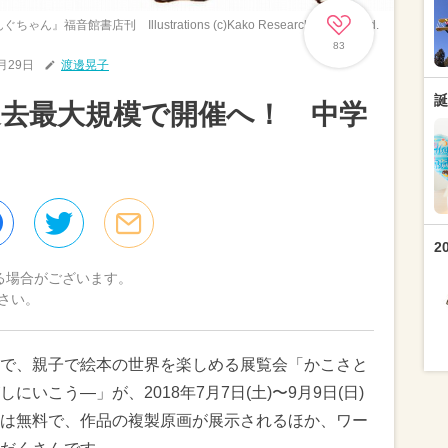
福音館書店刊 Illustrations (c)Kako Research Institute Ltd.
83
5月29日
渡邊晃子
誕
去最大規模で開催へ！ 中学
2
る場合がございます。
さい。
で、親子で絵本の世界を楽しめる展覧会「かこさと
いこう—」が、2018年7月7日(土)〜9月9日(日)
は無料で、作品の複製原画が展示されるほか、ワー