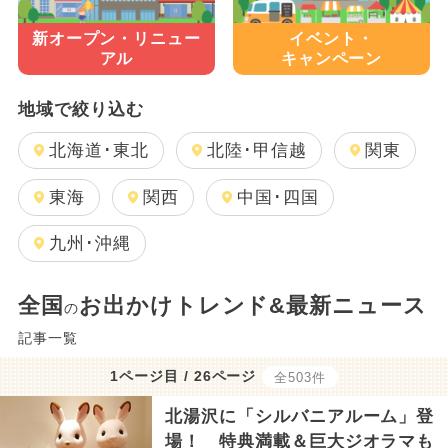
新オープン・
リニュー
イベント・
アル
キャンペーン
地域で絞り込む
北海道･東北
北陸･甲信越
関東
東海
関西
中国･四国
九州･沖縄
全国
お出かけトレンド&最新ニュース
の
記事一覧
1ページ目 / 26ページ
全503件
北湯沢に「シルバニアルーム」登
場！ 特典満載＆巨大ジオラマも