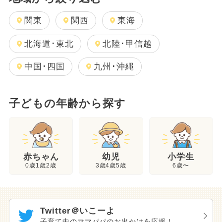
関東
関西
東海
北海道･東北
北陸･甲信越
中国･四国
九州･沖縄
子どもの年齢から探す
幼児
赤ちゃん
小学生
3歳4歳5歳
0歳1歳2歳
6歳〜
Twitter＠いこーよ
子育て中のママパパのお出かけを応援！