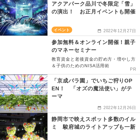
アクアパーク品川で冬限定「雪」
の演出！ お正月イベントも開催
イベント
2022年12月27日
参加無料＆オンライン開催！親子
のマネーセミナー
教育資金と老後資金の貯め方・増やし方
＆子供のためのNISA活用術
PR
「京成バラ園」でいちご狩りOP
EN！ 「オズの魔法使い」がテ
ーマ
2022年12月26日
静岡市で映えスポット多数のイル
ミ 駿府城のライトアップも一新