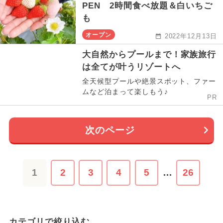
PEN 2時間食べ放題＆白いちご
も
オープン
2022年12月13日
大自然からプールまで！家族旅行
は全てが叶うリゾートへ
全天候型プールや絶景スポット、ファー
ムなど泊まって楽しもう♪
PR
次のページ
1
2
3
4
5
…
26
カテゴリで絞り込む