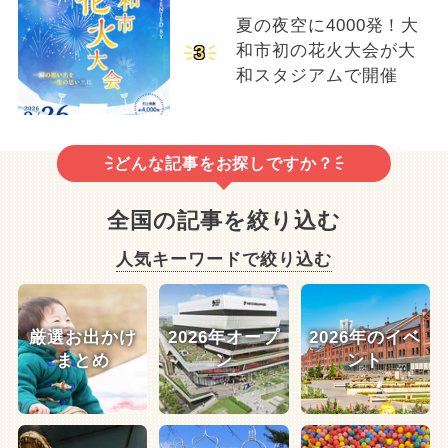
夏の夜空に4000発！大
和市初の花火大会が大
3
和スタジアムで開催
どんな記事をお探しですか？
全国の記事を絞り込む
人気キーワードで絞り込む
厳選お出かけ
2026年オープ
2026年のイベ
まとめ
ン
ント