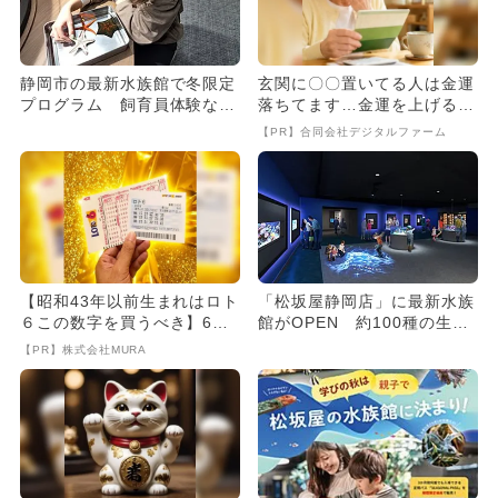
静岡市の最新水族館で冬限定
玄関に〇〇置いてる人は金運
プログラム 飼育員体験など
落ちてます…金運を上げる方
体験多数
法とは
【PR】合同会社デジタルファーム
【昭和43年以前生まれはロト
「松坂屋静岡店」に最新水族
６この数字を買うべき】6つ
館がOPEN 約100種の生き
の数字が「完全一致」する
ものを展示
【PR】株式会社MURA
方...