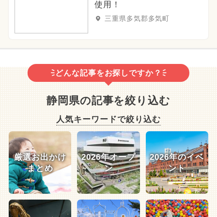
使用！
三重県多気郡多気町
どんな記事をお探しですか？
静岡県の記事を絞り込む
人気キーワードで絞り込む
厳選お出かけ
2026年オープ
2026年のイベ
まとめ
ン
ント