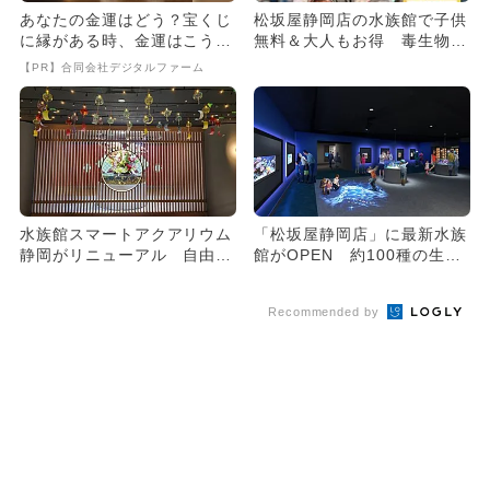
あなたの金運はどう？宝くじ
松坂屋静岡店の水族館で子供
に縁がある時、金運はこう変
無料＆大人もお得 毒生物も
わる
大集合！
【PR】合同会社デジタルファーム
水族館スマートアクアリウム
「松坂屋静岡店」に最新水族
静岡がリニューアル 自由研
館がOPEN 約100種の生き
究にぴったりな体験イベント
ものを展示
も
Recommended by