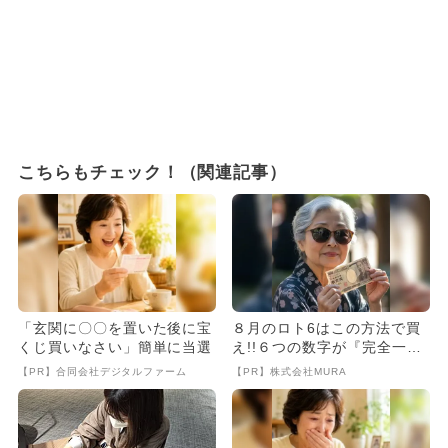
こちらもチェック！（関連記事）
「玄関に〇〇を置いた後に宝
８月のロト6はこの方法で買
くじ買いなさい」簡単に当選
え!!６つの数字が『完全一
致』する方法
【PR】合同会社デジタルファーム
【PR】株式会社MURA