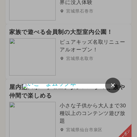
界に没入体験
宮城県石巻市
家族で遊べる会員制の大型室内公園！
ピュアキッズ名取リニュー
アルオープン！
宮城県名取市
×
屋内型スポーツ＆エンタメパーク！家族や
仲間で楽しめる
小さな子供から大人まで30
種以上のコンテンツ遊び放
題
宮城県仙台市泉区
クーポン