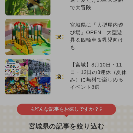
選！夏だけの巨大迷路
で大冒険
宮城県に「大型屋内遊
び場」OPEN 大型遊
2
具＆四輪車＆乳児向け
も
【宮城】8月10日・11
日・12日の3連休（夏休
3
み）に無料で楽しめる
イベント8選
どんな記事をお探しですか？
宮城県の記事を絞り込む