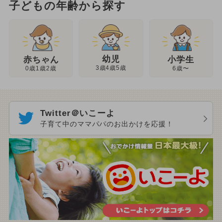
子どもの年齢から探す
幼児
赤ちゃん
小学生
3歳4歳5歳
0歳1歳2歳
6歳〜
Twitter＠いこーよ
子育て中のママパパのお出かけを応援！