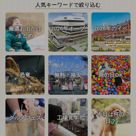
人気キーワードで絞り込む
厳選お出かけ
2026年オープ
2026年のイベ
まとめ
ン
ント
恐竜
無料・格安
雨の日OK
今日は何の
グルメフェス
工場見学
日？