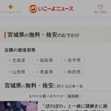
いこーよトップ
あとで読む
宮城県
無料・格安
の
のおでかけ
近隣の都道府県
北海道
福島県
岩手県
山形県
青森県
秋田県
宮城県
無料・格安
の
に関する記事一覧
1ページ目 / 2ページ
全26件
「ぼのぼの」と一緒に謎解きに挑