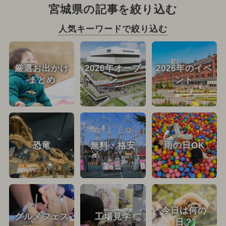
宮城県の記事を絞り込む
人気キーワードで絞り込む
厳選お出かけ
2026年オープ
2026年のイベ
まとめ
ン
ント
恐竜
無料・格安
雨の日OK
今日は何の
グルメフェス
工場見学
日？