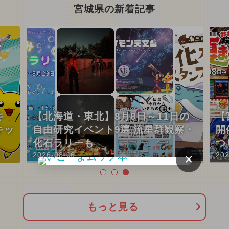
宮城県の新着記事
キ
【北海道・東北】8月8日～11日の
【
キッ
自由研究イベント9選 流星群観察・
開
化石ラリーも
つ
2026-08-06
202
×
もっと見る