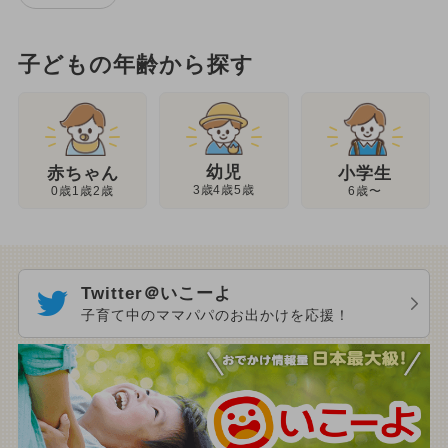
子どもの年齢から探す
幼児
赤ちゃん
小学生
3歳4歳5歳
0歳1歳2歳
6歳〜
Twitter＠いこーよ
子育て中のママパパのお出かけを応援！