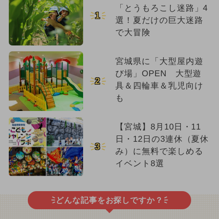
「とうもろこし迷路」4
1
選！夏だけの巨大迷路
で大冒険
宮城県に「大型屋内遊
び場」OPEN 大型遊
2
具＆四輪車＆乳児向け
も
【宮城】8月10日・11
日・12日の3連休（夏休
3
み）に無料で楽しめる
イベント8選
どんな記事をお探しですか？