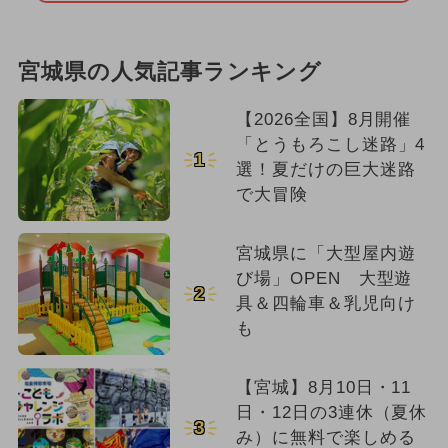
宮城県の人気記事ランキング
【2026全国】8月開催
「とうもろこし迷路」4
1
選！夏だけの巨大迷路
で大冒険
宮城県に「大型屋内遊
び場」OPEN 大型遊
2
具＆四輪車＆乳児向け
も
【宮城】8月10日・11
日・12日の3連休（夏休
3
み）に無料で楽しめる