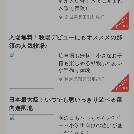
竜が大集合！木々に囲まれ
木陰で冒険♪
宮城県柴田郡川崎町
クーポン
入場無料！牧場デビューにもオススメの那
須の人気牧場♪
駐車場も無料！小さなお子
様も楽しめる動物ふれあい
や手作り体験
栃木県那須郡那須町
クーポン
日本最大級！いつでも思いっきり遊べる屋
内遊園地
雨の日もへっちゃら♪ベビ
ー～小学生向けの遊びが盛
りだくさん！