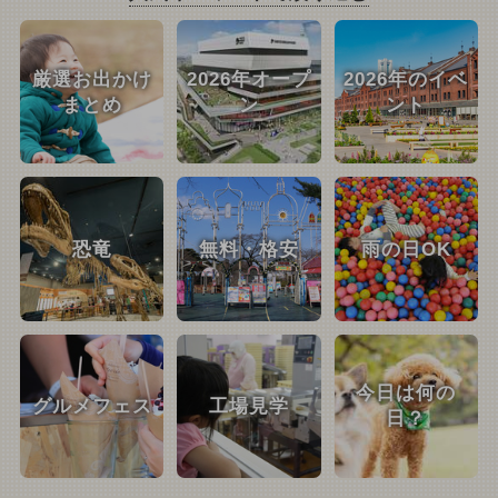
厳選お出かけ
2026年オープ
2026年のイベ
まとめ
ン
ント
恐竜
無料・格安
雨の日OK
今日は何の
グルメフェス
工場見学
日？