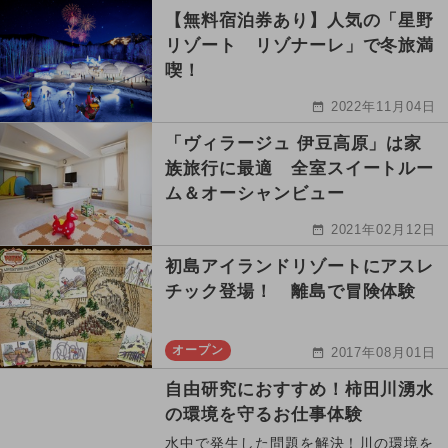
【無料宿泊券あり】人気の「星野
リゾート リゾナーレ」で冬旅満
喫！
2022年11月04日
「ヴィラージュ 伊豆高原」は家
族旅行に最適 全室スイートルー
ム＆オーシャンビュー
2021年02月12日
初島アイランドリゾートにアスレ
チック登場！ 離島で冒険体験
オープン
2017年08月01日
自由研究におすすめ！柿田川湧水
の環境を守るお仕事体験
水中で発生した問題を解決！川の環境を