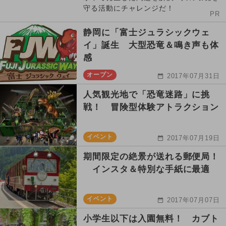
守る活動にチャレンジだ！
PR
静岡に「富士ジュラシックウェ
イ」誕生 大型恐竜＆鳴き声も体
感
オープン
2017年07月31日
人気観光地で「恐竜迷路」に挑
戦！ 冒険型体験アトラクション
イベント
2017年07月19日
期間限定の絶景が送れる郵便局！
インスタ＆特別な手紙に最適
イベント
2017年07月07日
小学生以下は入園無料！ カブト