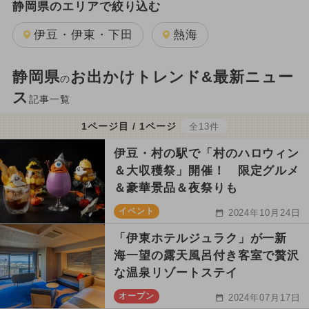
静岡県のエリアで絞り込む
伊豆・伊東・下田
熱海
静岡県
お出かけトレンド&最新ニュー
の
ス
記事一覧
1ページ目 / 1ページ
全13件
伊豆・村の駅で「村のハロウィン
＆大収穫祭」開催！ 限定グルメ
＆豪華景品＆夜祭りも
イベント
2024年10月24日
「伊東ホテルジュラク」が一新
海一望の露天風呂付き客室で贅沢
な温泉リゾートステイ
オープン
2024年07月17日