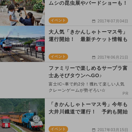
ムシの昆虫展やバードショーも！
イベント
2017年07月04日
大人気「きかんしゃトーマス号」
運行開始！ 最新チケット情報も
イベント
2017年06月21日
ファミリーで楽しめるサープラ富
士あそびタウンへGO♪
富士IC~車で約2分！獲れて楽しい人気
クレーンゲームが勢ぞろい☆
PR
「きかんしゃトーマス号」今年も
大井川鐡道で運行！ 予約も開始
イベント
2017年03月15日