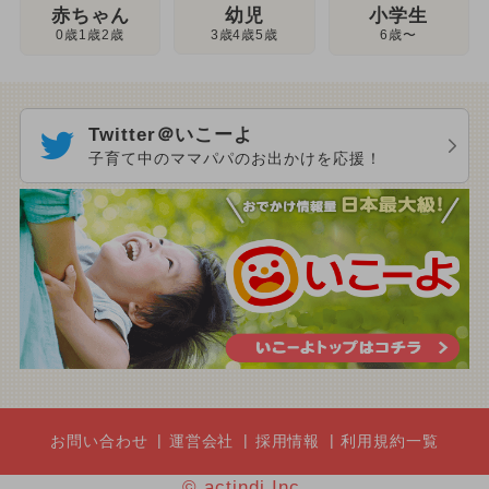
幼児
赤ちゃん
小学生
3歳4歳5歳
0歳1歳2歳
6歳〜
Twitter＠いこーよ
子育て中のママパパのお出かけを応援！
お問い合わせ
運営会社
採用情報
利用規約一覧
© actindi Inc.