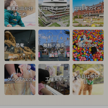
厳選お出かけ
2026年オープ
2026年のイベ
まとめ
ン
ント
恐竜
無料・格安
雨の日OK
今日は何の
グルメフェス
工場見学
日？