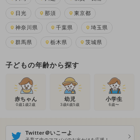
日光
那須
東京都
神奈川県
千葉県
埼玉県
群馬県
栃木県
茨城県
子どもの年齢から探す
幼児
赤ちゃん
小学生
3歳4歳5歳
0歳1歳2歳
6歳〜
Twitter＠いこーよ
子育て中のママパパのお出かけを応援！