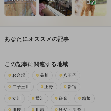
日？
あなたにオススメの記事
この記事に関連する地域
お台場
品川
八王子
二子玉川
上野
新宿
立川
横浜
鎌倉
箱根
川崎
川越
秩父・長瀞