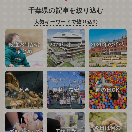
千葉県の記事を絞り込む
人気キーワードで絞り込む
厳選お出かけ
2026年オープ
2026年のイベ
まとめ
ン
ント
恐竜
無料・格安
雨の日OK
今日は何の
グルメフェス
工場見学