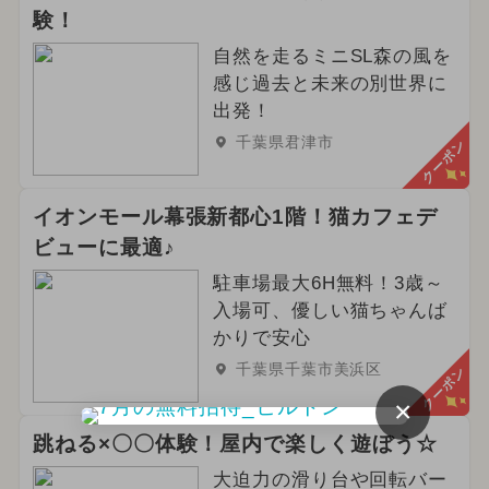
験！
自然を走るミニSL森の風を
感じ過去と未来の別世界に
出発！
千葉県君津市
クーポン
イオンモール幕張新都心1階！猫カフェデ
ビューに最適♪
駐車場最大6H無料！3歳～
入場可、優しい猫ちゃんば
かりで安心
千葉県千葉市美浜区
クーポン
×
跳ねる×〇〇体験！屋内で楽しく遊ぼう☆
大迫力の滑り台や回転バー