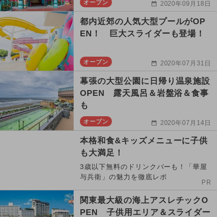
オープン
2020年09月18日
都内近郊の人気大型プールがOP
EN！ 巨大スライダーも登場！
オープン
2020年07月31日
幕張の大型公園に日帰り温泉施設
OPEN 露天風呂＆岩盤浴＆食事
も
オープン
2020年07月14日
本格和食&キッズメニューに子供
も大満足！
3歳以下無料のドリンクバーも！「華屋
与兵衛」の魅力を徹底レポ
PR
関東最大級の海上アスレチックO
PEN 子供用エリア＆スライダー