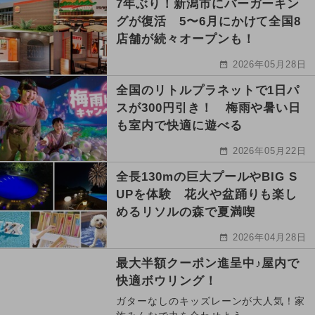
7年ぶり！新潟市にバーガーキン
グが復活 5〜6月にかけて全国8
店舗が続々オープンも！
2026年05月28日
全国のリトルプラネットで1日パ
スが300円引き！ 梅雨や暑い日
も室内で快適に遊べる
2026年05月22日
全長130mの巨大プールやBIG S
UPを体験 花火や盆踊りも楽し
めるリソルの森で夏満喫
2026年04月28日
最大半額クーポン進呈中♪屋内で
快適ボウリング！
ガターなしのキッズレーンが大人気！家