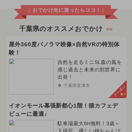
おでかけ先に迷ったらココ！
千葉県のオススメおでかけ
PR
屋外360度パノラマ映像×自然VRの特別体
験！
自然を走るミニSL森の風を
感じ過去と未来の別世界に
出発！
千葉県君津市
クーポン
イオンモール幕張新都心1階！猫カフェデ
ビューに最適♪
駐車場最大6H無料！3歳～
入場可、優しい猫ちゃんば