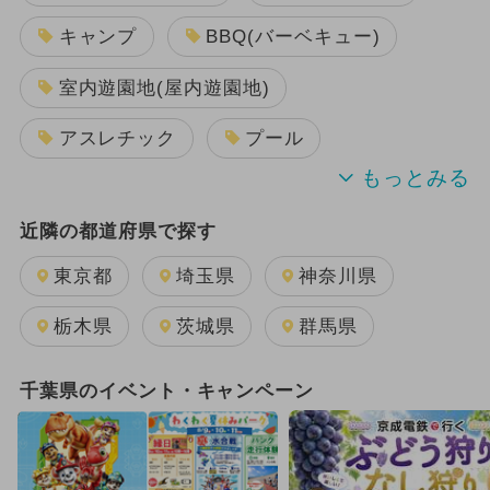
キャンプ
BBQ(バーベキュー)
室内遊園地(屋内遊園地)
アスレチック
プール
遊園地
ショッピング
海水浴
近隣の都道府県で探す
動物園
牧場
いちご狩り
東京都
埼玉県
神奈川県
空港・飛行機
電車・鉄道
栃木県
茨城県
群馬県
公園
美術館
科学館
千葉県のイベント・キャンペーン
温泉・スパ
果物狩り
博物館