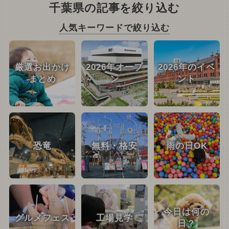
千葉県の記事を絞り込む
人気キーワードで絞り込む
厳選お出かけ
2026年オープ
2026年のイベ
まとめ
ン
ント
恐竜
無料・格安
雨の日OK
今日は何の
グルメフェス
工場見学
日？