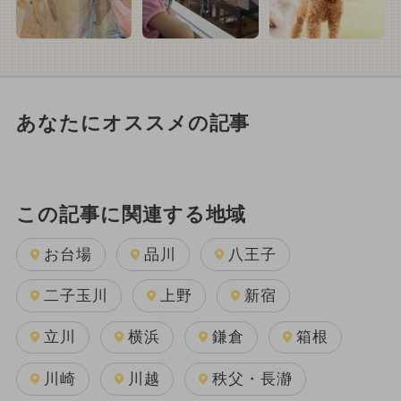
あなたにオススメの記事
この記事に関連する地域
お台場
品川
八王子
二子玉川
上野
新宿
立川
横浜
鎌倉
箱根
川崎
川越
秩父・長瀞