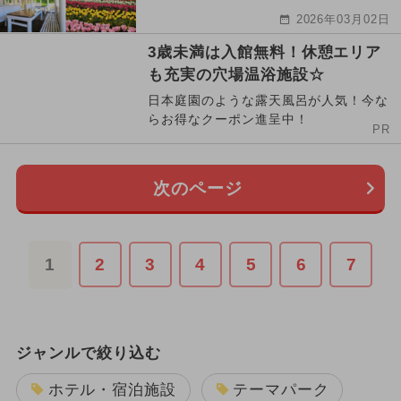
2026年03月02日
3歳未満は入館無料！休憩エリア
も充実の穴場温浴施設☆
日本庭園のような露天風呂が人気！今な
らお得なクーポン進呈中！
PR
次のページ
1
2
3
4
5
6
7
ジャンルで絞り込む
ホテル・宿泊施設
テーマパーク