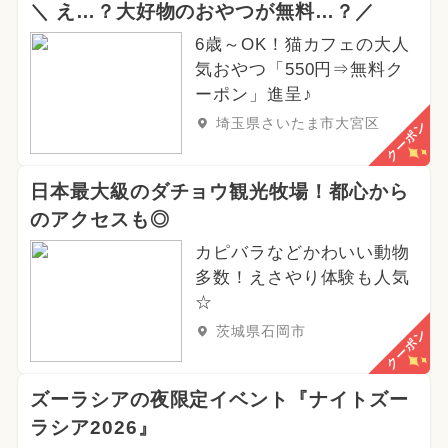
＼ え…？大好物のおやつが無料…？／
6歳～OK！猫カフェの大人
気おやつ「550円⇒無料ク
ーポン」進呈♪
埼玉県さいたま市大宮区
クーポン
日本最大級のダチョウ観光牧場！都心から
のアクセスも◎
カピバラなどかわいい動物
多数！えさやり体験も人気
☆
茨城県石岡市
クーポン
ズーラシアの夜限定イベント『ナイトズー
ラシア2026』