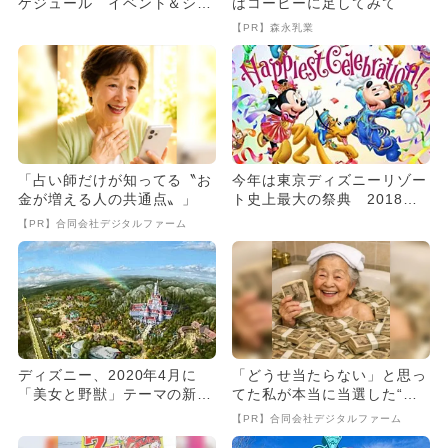
ケジュール イベント＆ショ
はコーヒーに足してみて
ーも
【PR】森永乳業
「占い師だけが知ってる〝お
今年は東京ディズニーリゾー
金が増える人の共通点〟」
ト史上最大の祭典 2018年
度「年間プログラム」一挙
【PR】合同会社デジタルファーム
紹...
ディズニー、2020年4月に
「どうせ当たらない」と思っ
「美女と野獣」テーマの新エ
てた私が本当に当選した“買
リア誕生！
い方”がこれ
【PR】合同会社デジタルファーム