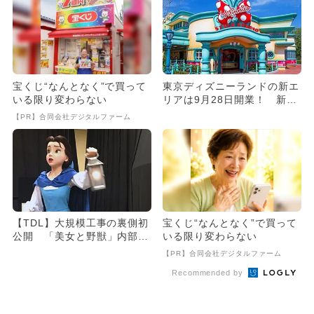
宝くじ“なんとなく”で買って
東京ディズニーランドの新エ
いる限り変わらない
リアは9月28日開業！ 新施
設を紹介
【PR】合同会社デジタルファーム
【TDL】大規模工事の裏側初
宝くじ“なんとなく”で買って
公開 「美女と野獣」内部も
いる限り変わらない
丸わかり
【PR】合同会社デジタルファーム
Recommended by