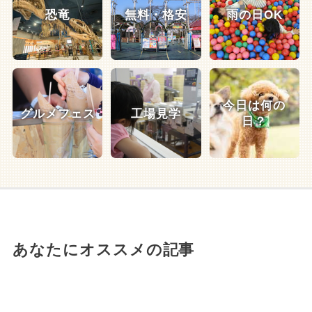
恐竜
無料・格安
雨の日OK
今日は何の
グルメフェス
工場見学
日？
あなたにオススメの記事