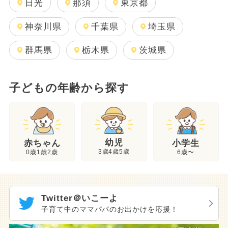
日光
那須
東京都
神奈川県
千葉県
埼玉県
群馬県
栃木県
茨城県
子どもの年齢から探す
幼児
赤ちゃん
小学生
3歳4歳5歳
0歳1歳2歳
6歳〜
Twitter＠いこーよ
子育て中のママパパのお出かけを応援！