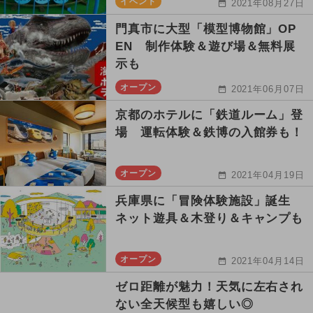
イベント
2021年08月27日
門真市に大型「模型博物館」OP
EN 制作体験＆遊び場＆無料展
示も
オープン
2021年06月07日
京都のホテルに「鉄道ルーム」登
場 運転体験＆鉄博の入館券も！
オープン
2021年04月19日
兵庫県に「冒険体験施設」誕生
ネット遊具＆木登り＆キャンプも
オープン
2021年04月14日
ゼロ距離が魅力！天気に左右され
ない全天候型も嬉しい◎