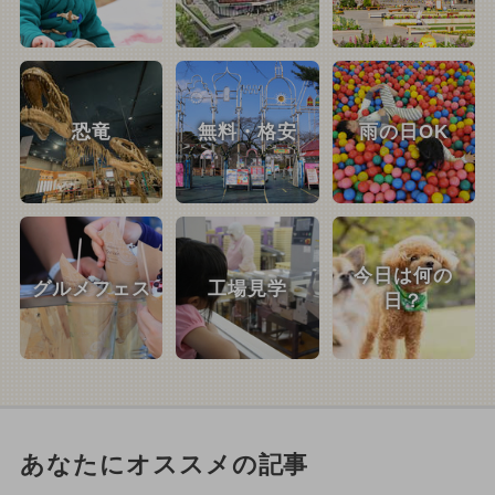
恐竜
無料・格安
雨の日OK
今日は何の
グルメフェス
工場見学
日？
あなたにオススメの記事