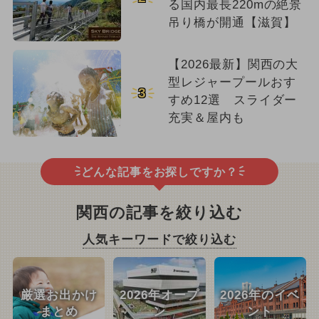
る国内最長220mの絶景
吊り橋が開通【滋賀】
【2026最新】関西の大
型レジャープールおす
3
すめ12選 スライダー
充実＆屋内も
どんな記事をお探しですか？
関西の記事を絞り込む
人気キーワードで絞り込む
厳選お出かけ
2026年オープ
2026年のイベ
まとめ
ン
ント