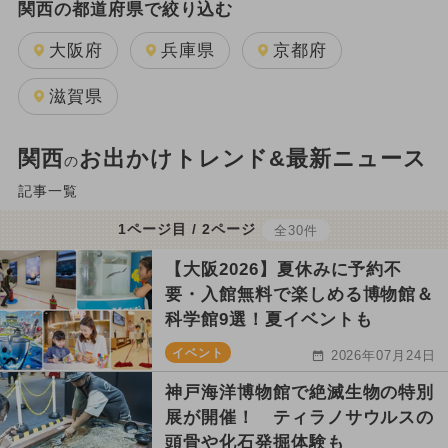
関西の都道府県で絞り込む
大阪府
兵庫県
京都府
滋賀県
関西
お出かけトレンド&最新ニュース
の
記事一覧
1ページ目 / 2ページ
全30件
【大阪2026】夏休みに予約不
要・入館無料で楽しめる博物館＆
科学館9選！夏イベントも
イベント
2026年07月24日
神戸海洋博物館で絶滅生物の特別
展が開催！ ティラノサウルスの
頭骨や化石発掘体験も