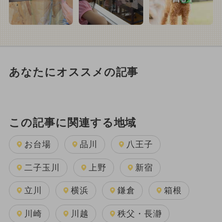
あなたにオススメの記事
この記事に関連する地域
お台場
品川
八王子
二子玉川
上野
新宿
立川
横浜
鎌倉
箱根
川崎
川越
秩父・長瀞