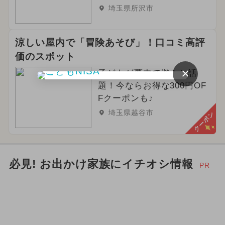
埼玉県所沢市
涼しい屋内で「冒険あそび」！口コミ高評
価のスポット
×
子どもが夢中で遊ぶと話
題！今ならお得な300円OF
Fクーポンも♪
埼玉県越谷市
クーポン
必見! お出かけ家族にイチオシ情報
PR