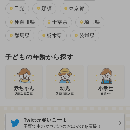
日光
那須
東京都
神奈川県
千葉県
埼玉県
群馬県
栃木県
茨城県
子どもの年齢から探す
幼児
赤ちゃん
小学生
3歳4歳5歳
0歳1歳2歳
6歳〜
Twitter＠いこーよ
子育て中のママパパのお出かけを応援！