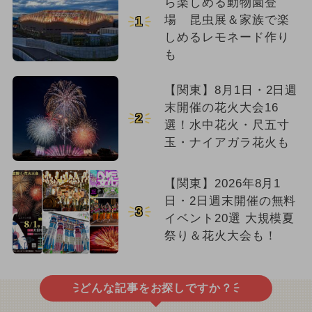
ら楽しめる動物園登
場 昆虫展＆家族で楽
1
しめるレモネード作り
も
【関東】8月1日・2日週
末開催の花火大会16
2
選！水中花火・尺五寸
玉・ナイアガラ花火も
【関東】2026年8月1
日・2日週末開催の無料
3
イベント20選 大規模夏
祭り＆花火大会も！
どんな記事をお探しですか？