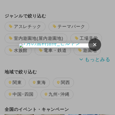
ジャンルで絞り込む
アスレチック
テーマパーク
室内遊園地(屋内遊園地)
工場見学
×
水族館
電車・鉄道
遊園地
動物園
ショッピング
地域で絞り込む
キャンプ
関東
東海
関西
キッズカフェ・親子カフェ
中国･四国
九州･沖縄
BBQ(バーベキュー)
博物館
全国のイベント・キャンペーン