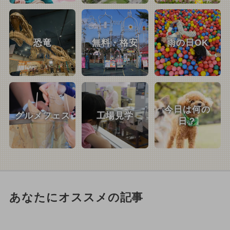
恐竜
無料・格安
雨の日OK
今日は何の
グルメフェス
工場見学
日？
あなたにオススメの記事