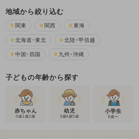
地域から絞り込む
関東
関西
東海
北海道･東北
北陸･甲信越
中国･四国
九州･沖縄
子どもの年齢から探す
幼児
赤ちゃん
小学生
3歳4歳5歳
0歳1歳2歳
6歳〜