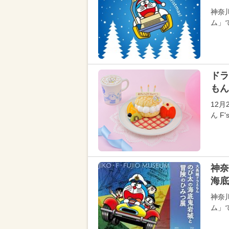
神奈
ム」で
ドラ
もん
12
ん F
神奈
海底
神奈
ム」