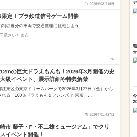
デ
2026年02月16日
8-9限定！プラ鉄道信号ゲーム開催
約制◎自分の車両で交通整理に挑戦しよう
玉県さいたま市
職
☆
PR
12mの巨大ドラえもんも！2026年3月開催の史
大級イベント、展示詳細や特典解禁
都江東区の東京ドリームパークで2026年3月27日（金）から
される「100％ドラえもん＆フレンズ in 東京」…
今
2
2026年01月27日
崎市 藤子・F・不二雄ミュージアム」でクリ
スイベント開催！