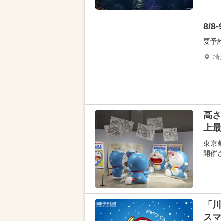
8/
要予
埼
高さ
上最
東京
開催
「川
スマ