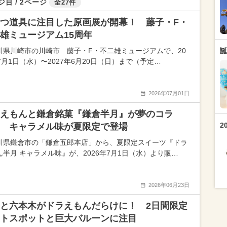
ジ目 / 2ページ
全27件
つ道具に注目した原画展が開幕！ 藤子・F・
雄ミュージアム15周年
川県川崎市の川崎市 藤子・F・不二雄ミュージアムで、20
誕
7月1日（水）〜2027年6月20日（日）まで（予定…
2026年07月01日
えもんと鎌倉銘菓『鎌倉半月』が夢のコラ
2
 キャラメル味が夏限定で登場
川県鎌倉市の「鎌倉五郎本店」から、夏限定スイーツ『ドラ
ん半月 キャラメル味』が、2026年7月1日（水）より販…
2026年06月23日
と六本木がドラえもんだらけに！ 2日間限定
トスポットと巨大バルーンに注目