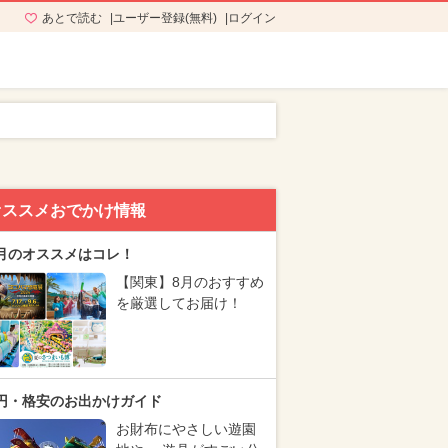
あとで読む
ユーザー登録(無料)
ログイン
オススメおでかけ情報
月のオススメはコレ！
【関東】8月のおすすめ
を厳選してお届け！
円・格安のお出かけガイド
お財布にやさしい遊園