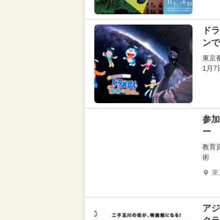
ドラ
ンで
東京
1月
参加
ー
教育
術
東
アジ