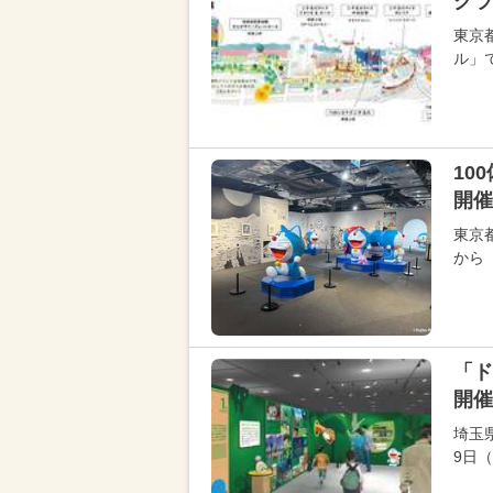
クラ
東京
ル」
10
開催
東京都
から「
「ド
開催
埼玉
9日