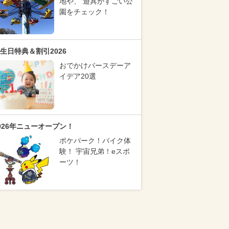
地や、 遊具がすごい公
園をチェック！
生日特典＆割引2026
おでかけバースデーア
イデア20選
026年ニューオープン！
ポケパーク！バイク体
験！ 宇宙兄弟！eスポ
ーツ！