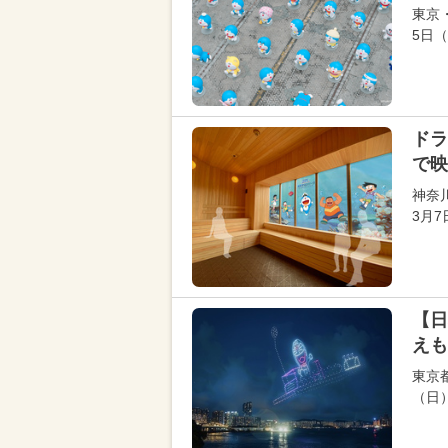
東京
5日
ドラ
で映
神奈
3月
【日
えも
東京
（日