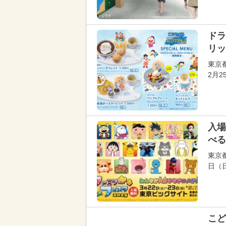
ドラ
リッ
東京都
2月
入場
べる
東京
日（
こど