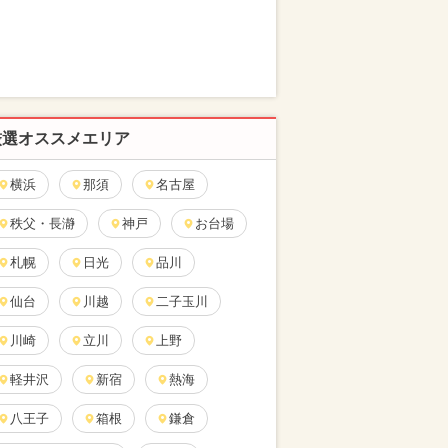
厳選オススメエリア
横浜
那須
名古屋
秩父・長瀞
神戸
お台場
札幌
日光
品川
仙台
川越
二子玉川
川崎
立川
上野
軽井沢
新宿
熱海
八王子
箱根
鎌倉