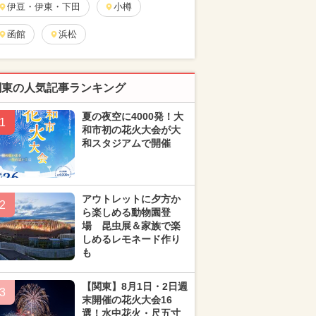
伊豆・伊東・下田
小樽
函館
浜松
関東の人気記事ランキング
夏の夜空に4000発！大
1
和市初の花火大会が大
和スタジアムで開催
アウトレットに夕方か
2
ら楽しめる動物園登
場 昆虫展＆家族で楽
しめるレモネード作り
も
【関東】8月1日・2日週
3
末開催の花火大会16
選！水中花火・尺五寸