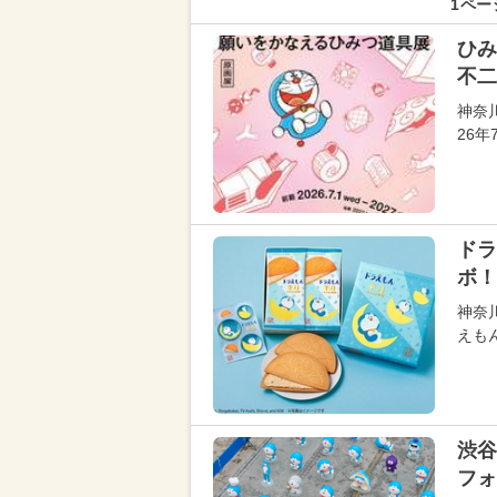
1ペー
ひみ
不二
神奈
26年
ドラ
ボ！
神奈
えも
渋谷
フォ