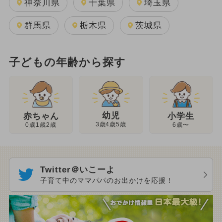
神奈川県
千葉県
埼玉県
群馬県
栃木県
茨城県
子どもの年齢から探す
幼児
赤ちゃん
小学生
3歳4歳5歳
0歳1歳2歳
6歳〜
Twitter＠いこーよ
子育て中のママパパのお出かけを応援！