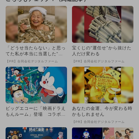
「どうせ当たらない」と思っ
宝くじの“運任せ”から抜けた
てた私が本当に当選した“買
人だけ変わる
い方”がこれ
【PR】合同会社デジタルファーム
【PR】合同会社デジタルファーム
ビッグエコーに「映画ドラえ
あなたの金運、今が変わる時
もんルーム」登場 コラボド
かもしれません
リンク＆プレゼント企画も
【PR】合同会社デジタルファーム