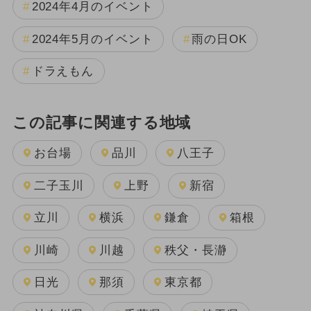
2024年4月のイベント
2024年5月のイベント
雨の日OK
ドラえもん
この記事に関連する地域
お台場
品川
八王子
二子玉川
上野
新宿
立川
横浜
鎌倉
箱根
川崎
川越
秩父・長瀞
日光
那須
東京都