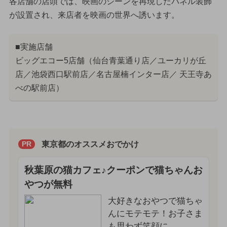
各店舗の店頭では、映画のシーンを再現したパネル装飾
が設置され、来店者を映画の世界へ誘います。
■実施店舗
ビッグエコー5店舗（仙台青葉通り店／ユーカリが丘
店／池袋西口駅前店／名古屋楠インター店／ 天王寺あ
べの駅前店）
東京都のオススメおでかけ
PR
秋葉原の猫カフェ♪クーポンで猫ちゃんお
やつが無料
大好きなおやつで猫ちゃ
んにモテモテ！お子さま
も思わず笑顔に