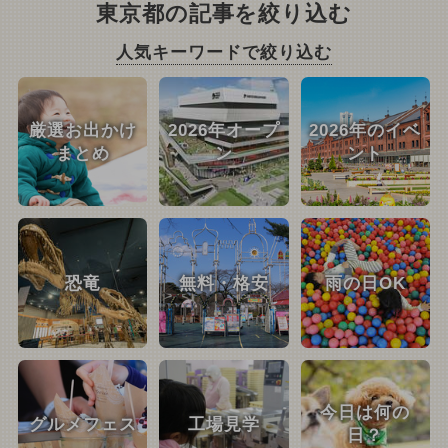
東京都の記事を絞り込む
人気キーワードで絞り込む
厳選お出かけ
2026年オープ
2026年のイベ
まとめ
ン
ント
恐竜
無料・格安
雨の日OK
今日は何の
グルメフェス
工場見学
日？