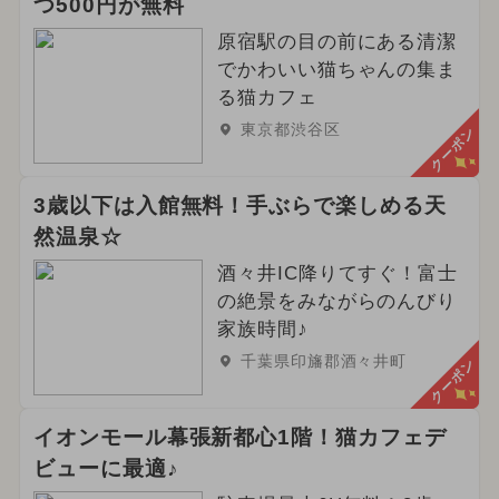
つ500円が無料
原宿駅の目の前にある清潔
でかわいい猫ちゃんの集ま
る猫カフェ
東京都渋谷区
クーポン
3歳以下は入館無料！手ぶらで楽しめる天
然温泉☆
酒々井IC降りてすぐ！富士
の絶景をみながらのんびり
家族時間♪
千葉県印旛郡酒々井町
クーポン
イオンモール幕張新都心1階！猫カフェデ
ビューに最適♪