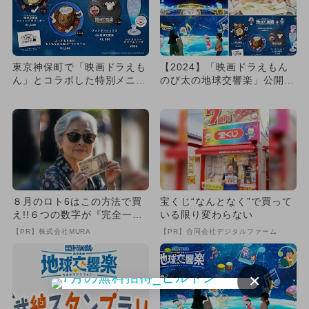
東京神保町で「映画ドラえも
【2024】「映画ドラえもん
ん」とコラボした特別メニュ
のび太の地球交響楽」公開記
ー登場
念！親子で楽しめるイベン...
８月のロト6はこの方法で買
宝くじ“なんとなく”で買って
え!!６つの数字が『完全一
いる限り変わらない
致』する方法
【PR】株式会社MURA
【PR】合同会社デジタルファーム
×