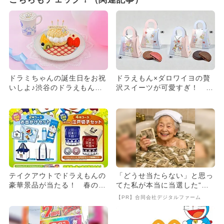
ドラミちゃんの誕生日をお祝
ドラえもん×ダロワイヨの贅
いしよ♪渋谷のドラえもんカ
沢スイーツが可愛すぎ！ 限
フェにメニュー＆グッズ登場
定缶やチャームが手に入る
テイクアウトでドラえもんの
「どうせ当たらない」と思っ
豪華景品が当たる！ 春の行
てた私が本当に当選した“買
楽に最適
い方”がこれ
【PR】合同会社デジタルファーム