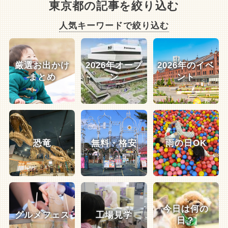
東京都の記事を絞り込む
人気キーワードで絞り込む
厳選お出かけ
2026年オープ
2026年のイベ
まとめ
ン
ント
恐竜
無料・格安
雨の日OK
今日は何の
グルメフェス
工場見学
日？