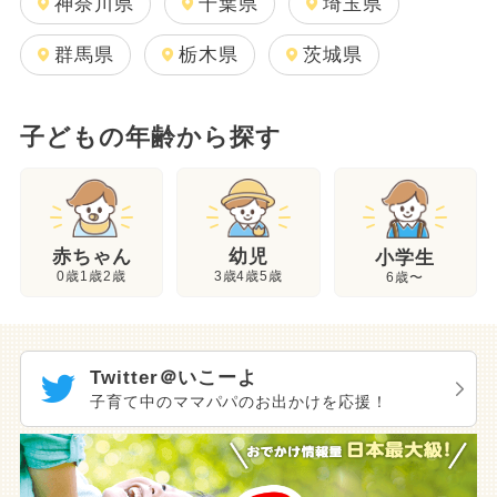
神奈川県
千葉県
埼玉県
群馬県
栃木県
茨城県
子どもの年齢から探す
幼児
赤ちゃん
小学生
3歳4歳5歳
0歳1歳2歳
6歳〜
Twitter＠いこーよ
子育て中のママパパのお出かけを応援！