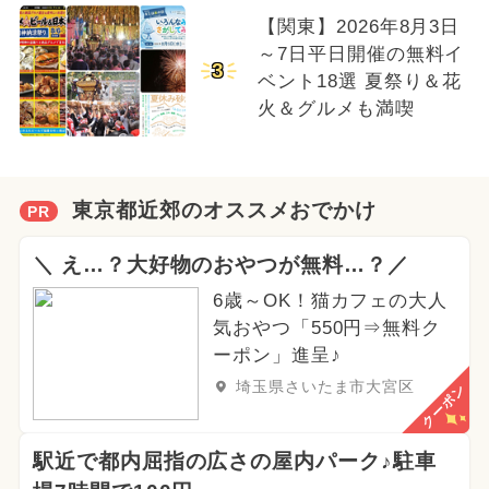
【関東】2026年8月3日
～7日平日開催の無料イ
3
ベント18選 夏祭り＆花
火＆グルメも満喫
東京都近郊のオススメおでかけ
PR
＼ え…？大好物のおやつが無料…？／
6歳～OK！猫カフェの大人
気おやつ「550円⇒無料ク
ーポン」進呈♪
埼玉県さいたま市大宮区
クーポン
駅近で都内屈指の広さの屋内パーク♪駐車