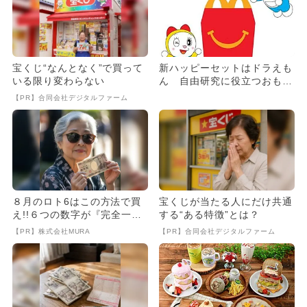
宝くじ“なんとなく”で買って
新ハッピーセットはドラえも
いる限り変わらない
ん 自由研究に役立つおもち
ゃ全8種
【PR】合同会社デジタルファーム
８月のロト6はこの方法で買
宝くじが当たる人にだけ共通
え!!６つの数字が『完全一
する“ある特徴”とは？
致』する方法
【PR】株式会社MURA
【PR】合同会社デジタルファーム